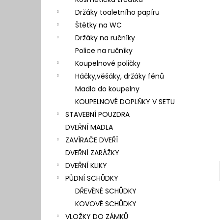
l
Držáky toaletního papíru
Štětky na WC
Držáky na ručníky
Police na ručníky
Koupelnové poličky
Háčky,věšáky, držáky fénů
Madla do koupelny
KOUPELNOVÉ DOPLŇKY V SETU
STAVEBNÍ POUZDRA
DVEŘNÍ MADLA
ZAVÍRAČE DVEŘÍ
DVEŘNÍ ZARÁŽKY
DVEŘNÍ KLIKY
PŮDNÍ SCHŮDKY
DŘEVĚNÉ SCHŮDKY
KOVOVÉ SCHŮDKY
VLOŽKY DO ZÁMKŮ