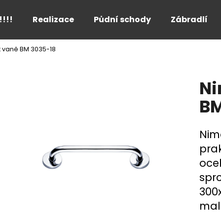
!!!!
Realizace
Půdní schody
Zábradlí
 vaně BM 3035-18
Co potřebujete najít?
Ni
HLEDAT
BM
Nim
Doporučujeme
pra
oce
sprc
300
mal