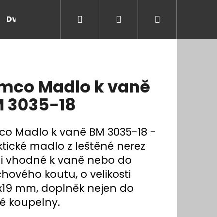
Hledat
Přihlášení
Nákupní
Dveře a zárubně
Kontakt
Blog
Rady
košík
mco Madlo k vaně
 3035-18
co Madlo k vaně BM 3035-18 -
ktické madlo z leštěné nerez
li vhodné k vaně nebo do
hového koutu, o velikosti
x19 mm, doplněk nejen do
é koupelny.