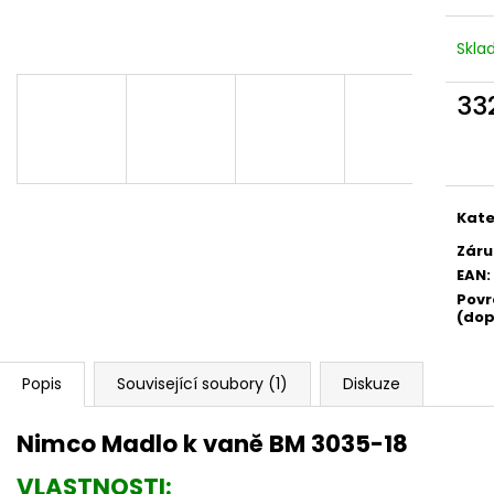
Skl
33
Měr
cena
Kate
Záru
EAN
:
Povr
(dop
Popis
Související soubory (1)
Diskuze
Nimco Madlo k vaně BM 3035-18
VLASTNOSTI: