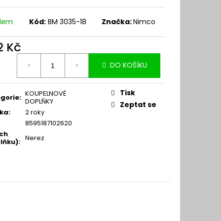
adem
Kód:
BM 3035-18
Značka:
Nimco
2 Kč
ná
DO KOŠÍKU
:
Tisk
KOUPELNOVÉ
gorie
:
DOPLŇKY
Zeptat se
ka
:
2 roky
8595187102620
ch
Nerez
lňku)
: