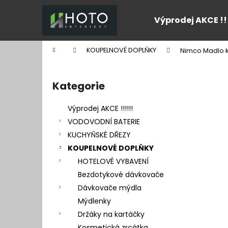
K
Přejít
na
o
Výprodej AKCE !!
obsah
Zpět
Zpět
š
do
do
í
Domů
KOUPELNOVÉ DOPLŇKY
Nimco Madlo k
k
obchodu
obchodu
P
o
Kategorie
Přeskočit
s
kategorie
t
Výprodej AKCE !!!!!!
r
VODOVODNÍ BATERIE
a
KUCHYŇSKÉ DŘEZY
n
KOUPELNOVÉ DOPLŇKY
n
HOTELOVÉ VYBAVENÍ
í
Bezdotykové dávkovače
p
Dávkovače mýdla
a
Mýdlenky
n
Držáky na kartáčky
e
Kosmetická zrcátka