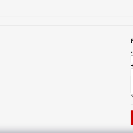
E
H
N