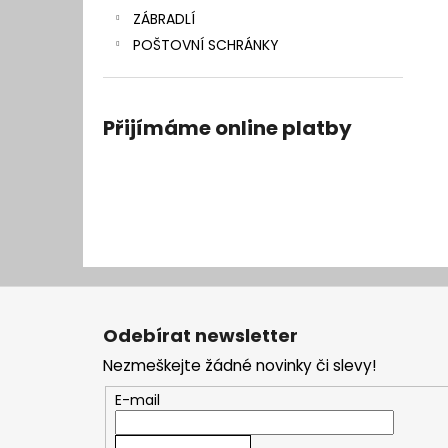
ZÁBRADLÍ
POŠTOVNÍ SCHRÁNKY
Přijímáme online platby
Z
á
Odebírat newsletter
p
Nezmeškejte žádné novinky či slevy!
a
t
E-mail
í