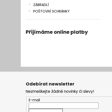
ZÁBRADLÍ
POŠTOVNÍ SCHRÁNKY
Přijímáme online platby
Z
á
Odebírat newsletter
p
Nezmeškejte žádné novinky či slevy!
a
t
E-mail
í