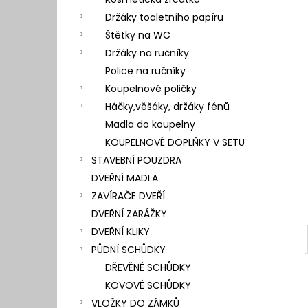
l
Držáky toaletního papíru
Štětky na WC
Držáky na ručníky
Police na ručníky
Koupelnové poličky
Háčky,věšáky, držáky fénů
Madla do koupelny
KOUPELNOVÉ DOPLŇKY V SETU
STAVEBNÍ POUZDRA
DVEŘNÍ MADLA
ZAVÍRAČE DVEŘÍ
DVEŘNÍ ZARÁŽKY
DVEŘNÍ KLIKY
PŮDNÍ SCHŮDKY
DŘEVĚNÉ SCHŮDKY
KOVOVÉ SCHŮDKY
VLOŽKY DO ZÁMKŮ