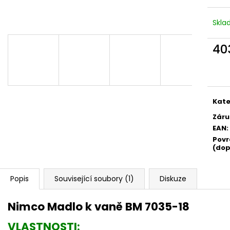
Skl
40
Měr
cena
Kate
Záru
EAN
:
Povr
(dop
Popis
Související soubory (1)
Diskuze
Nimco Madlo k vaně BM 7035-18
VLASTNOSTI: