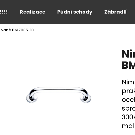
!!!!
Realizace
Půdní schody
Zábradlí
 vaně BM 7035-18
Co potřebujete najít?
Ni
HLEDAT
BM
Nim
Doporučujeme
pra
oce
sprc
300
mal