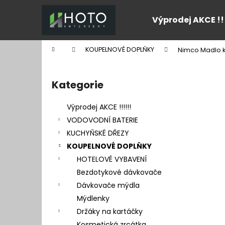
K
Přejít
na
o
Výprodej AKCE !!
obsah
Zpět
Zpět
š
do
do
í
Domů
KOUPELNOVÉ DOPLŇKY
Nimco Madlo k
k
obchodu
obchodu
P
o
Kategorie
Přeskočit
s
kategorie
t
Výprodej AKCE !!!!!!
r
VODOVODNÍ BATERIE
a
KUCHYŇSKÉ DŘEZY
n
KOUPELNOVÉ DOPLŇKY
n
HOTELOVÉ VYBAVENÍ
í
Bezdotykové dávkovače
p
Dávkovače mýdla
a
Mýdlenky
n
Držáky na kartáčky
e
Kosmetická zrcátka