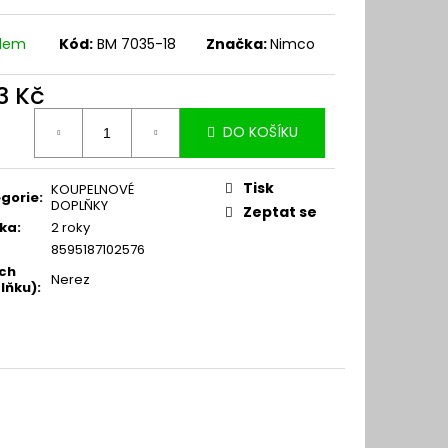
adem
Kód:
BM 7035-18
Značka:
Nimco
3 Kč
ná
DO KOŠÍKU
:
Tisk
KOUPELNOVÉ
gorie
:
DOPLŇKY
Zeptat se
ka
:
2 roky
8595187102576
ch
Nerez
lňku)
: