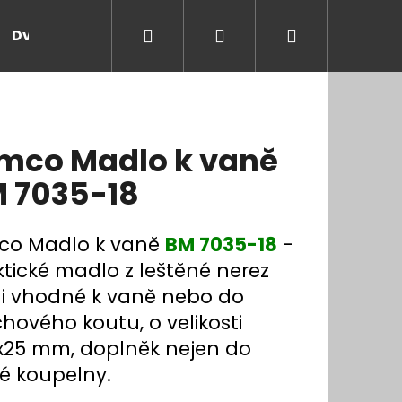
Hledat
Přihlášení
Nákupní
Dveře a zárubně
Kontakt
Blog
Rady
košík
mco Madlo k vaně
 7035-18
co Madlo k vaně
BM 7035-18
-
ktické madlo z leštěné nerez
li vhodné k vaně nebo do
hového koutu, o velikosti
x25 mm, doplněk nejen do
é koupelny.