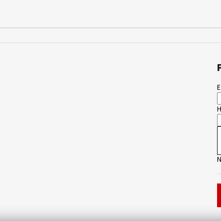
E
H
N