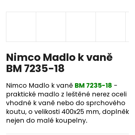
a
j
í
t
?
Nimco Madlo k vaně
BM 7235-18
HLEDAT
Nimco Madlo k vaně
BM 7235-18
-
praktické madlo z leštěné nerez oceli
D
vhodné k vaně nebo do sprchového
o
p
koutu, o velikosti 400x25 mm, doplněk
o
nejen do malé koupelny.
r
u