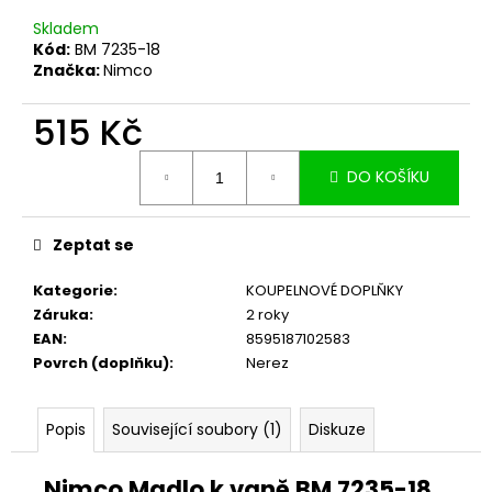
č
u
Skladem
j
Kód:
BM 7235-18
Značka:
Nimco
e
m
515 Kč
e
Měrná
DO KOŠÍKU
cena:
Zeptat se
Kategorie
:
KOUPELNOVÉ DOPLŇKY
Záruka
:
2 roky
EAN
:
8595187102583
Povrch (doplňku)
:
Nerez
Popis
Související soubory (1)
Diskuze
Nimco Madlo k vaně BM 7235-18