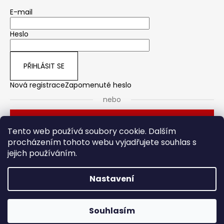
E-mail
Heslo
PŘIHLÁSIT SE
Nová registrace
Zapomenuté heslo
nebo
Přihlásit se přes Seznam
Tento web používá soubory cookie. Dalším
procházením tohoto webu vyjadřujete souhlas s
jejich používáním.
Dveřní kování
Stavební pouzdro
Nastavení
Vytvořil Shoptet
Souhlasím
Copyright 2026
HOTO
. Všechna práva vyhrazena.