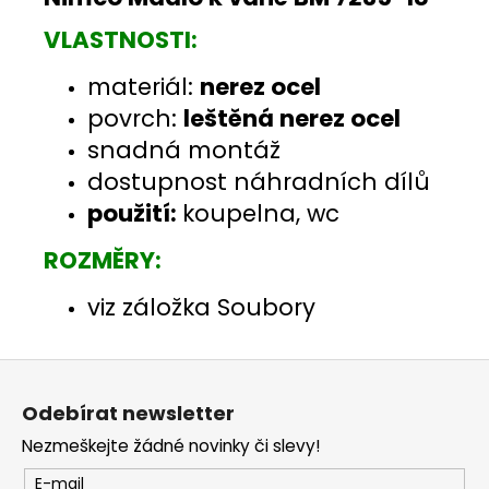
VLASTNOSTI:
materiál:
nerez ocel
povrch:
leštěná nerez ocel
snadná montáž
dostupnost náhradních dílů
použití:
koupelna, wc
ROZMĚRY:
viz záložka Soubory
Z
á
Odebírat newsletter
p
Nezmeškejte žádné novinky či slevy!
a
t
E-mail