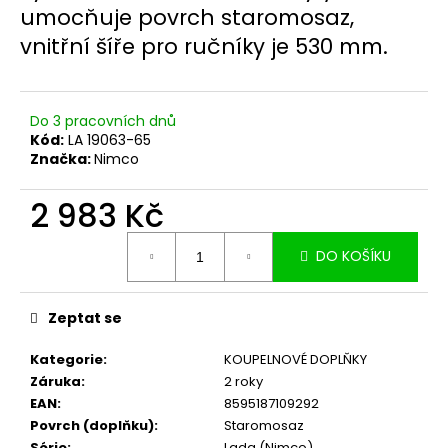
č
umocňuje povrch staromosaz,
u
vnitřní šíře pro ručníky je 530 mm.
j
e
m
e
Do 3 pracovních dnů
Kód:
LA 19063-65
Značka:
Nimco
2 983 Kč
Měrná
DO KOŠÍKU
cena:
Zeptat se
Kategorie
:
KOUPELNOVÉ DOPLŇKY
Záruka
:
2 roky
EAN
:
8595187109292
Povrch (doplňku)
:
Staromosaz
Série
:
Lada (Nimco)