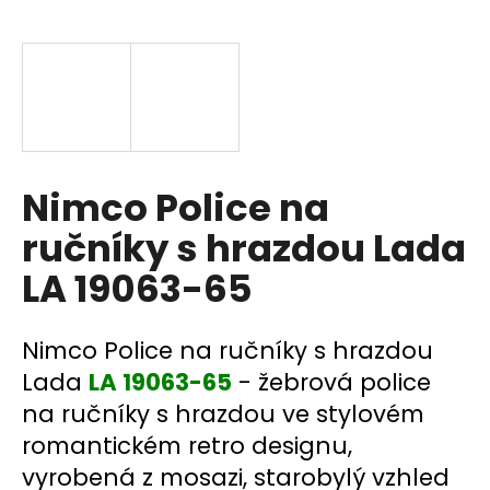
a
j
í
t
?
Nimco Police na
ručníky s hrazdou Lada
HLEDAT
LA 19063-65
D
Nimco Police na ručníky s hrazdou
o
Lada
LA 19063-65
- žebrová police
p
na ručníky s hrazdou ve stylovém
o
romantickém retro designu,
r
u
vyrobená z mosazi, starobylý vzhled