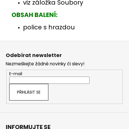
viz záložka Soubory
OBSAH BALENÍ:
police s hrazdou
Z
á
Odebírat newsletter
p
Nezmeškejte žádné novinky či slevy!
a
t
E-mail
í
PŘIHLÁSIT SE
INFORMUJTE SE