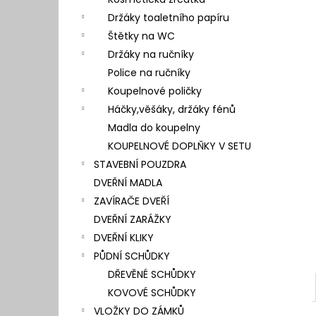
l
Držáky toaletního papíru
Štětky na WC
Držáky na ručníky
Police na ručníky
Koupelnové poličky
Háčky,věšáky, držáky fénů
Madla do koupelny
KOUPELNOVÉ DOPLŇKY V SETU
STAVEBNÍ POUZDRA
DVEŘNÍ MADLA
ZAVÍRAČE DVEŘÍ
DVEŘNÍ ZARÁŽKY
DVEŘNÍ KLIKY
PŮDNÍ SCHŮDKY
DŘEVĚNÉ SCHŮDKY
KOVOVÉ SCHŮDKY
VLOŽKY DO ZÁMKŮ