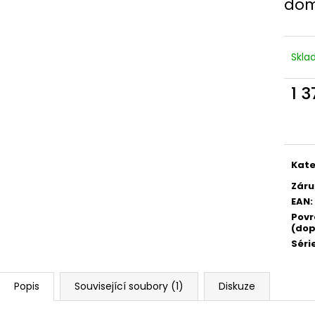
dom
Skl
1 
Měr
cena
Kate
Záru
EAN
:
Povr
(dop
Séri
Popis
Související soubory (1)
Diskuze