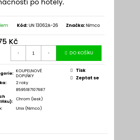
ácností po hotely.
adem
Kód:
UN 13062A-26
Značka:
Nimco
375 Kč
ná
DO KOŠÍKU
:
Tisk
KOUPELNOVÉ
gorie
:
DOPLŇKY
Zeptat se
ka
:
2 roky
8595187107687
ch
Chrom (lesk)
lňku)
:
e
:
Unix (Nimco)