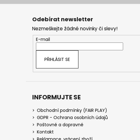
Z
á
Odebírat newsletter
p
Nezmeškejte žádné novinky či slevy!
a
t
E-mail
í
PŘIHLÁSIT SE
INFORMUJTE SE
Obchodní podmínky (FAIR PLAY)
GDPR - Ochrana osobních údajů
Poštovné a dopravné
Kontakt
Reklamace, vrácení zboží