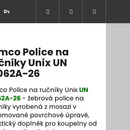
Hledat
Přihlášení
Nákupní
Dveře a zárubně
Kontakt
Blog
Rady
košík
mco Police na
čníky Unix UN
062A-26
co Police na ručníky Unix
UN
62A-26
- žebrová police na
níky vyrobená z mosazi v
omované povrchové úpravě,
ktický doplněk pro koupelny od