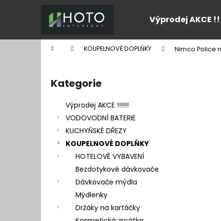
K
Přejít
na
o
Výprodej AKCE !!
obsah
Zpět
Zpět
š
do
do
í
Domů
KOUPELNOVÉ DOPLŇKY
Nimco Police n
k
obchodu
obchodu
P
o
Kategorie
Přeskočit
s
kategorie
t
Výprodej AKCE !!!!!!
r
VODOVODNÍ BATERIE
a
KUCHYŇSKÉ DŘEZY
n
KOUPELNOVÉ DOPLŇKY
n
HOTELOVÉ VYBAVENÍ
í
Bezdotykové dávkovače
p
Dávkovače mýdla
a
Mýdlenky
n
Držáky na kartáčky
e
Kosmetická zrcátka