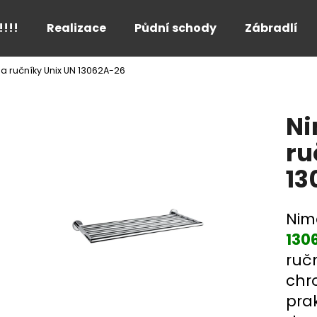
!!!!
Realizace
Půdní schody
Zábradlí
a ručníky Unix UN 13062A-26
Co potřebujete najít?
Ni
HLEDAT
ru
13
Doporučujeme
Nim
130
ruč
chr
pra