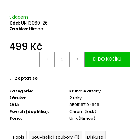
č
u
j
Skladem
e
Kód:
UN 13060-26
m
Značka:
Nimco
e
499 Kč
Měrná
DO KOŠÍKU
cena:
Zeptat se
Kategorie
:
Kruhové držáky
Záruka
:
2 roky
EAN
:
8595187104808
Povrch (doplňku)
:
Chrom (lesk)
Série
:
Unix (Nimco)
Popis
Související soubory (1)
Diskuze