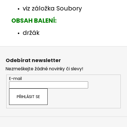
viz záložka Soubory
OBSAH BALENÍ:
držák
Z
á
Odebírat newsletter
p
Nezmeškejte žádné novinky či slevy!
a
t
E-mail
í
PŘIHLÁSIT SE