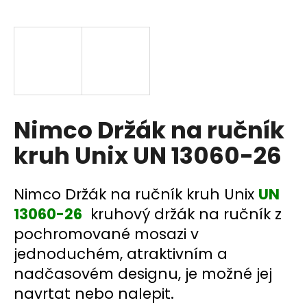
a
j
í
t
?
Nimco Držák na ručník
kruh Unix UN 13060-26
HLEDAT
Nimco Držák na ručník kruh Unix
UN
13060-26
kruhový držák na ručník z
D
pochromované mosazi v
o
p
jednoduchém, atraktivním a
o
nadčasovém designu, je možné jej
r
navrtat nebo nalepit.
u