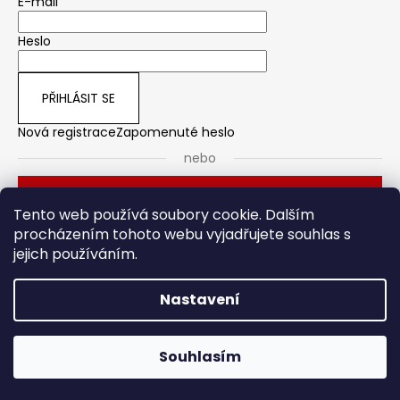
E-mail
Heslo
PŘIHLÁSIT SE
Nová registrace
Zapomenuté heslo
nebo
Přihlásit se přes Seznam
Tento web používá soubory cookie. Dalším
procházením tohoto webu vyjadřujete souhlas s
jejich používáním.
Dveřní kování
Stavební pouzdro
Nastavení
Vytvořil Shoptet
Souhlasím
Copyright 2026
HOTO
. Všechna práva vyhrazena.