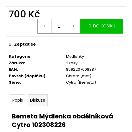
č
u
700 Kč
j
e
Měrná
m
DO KOŠÍKU
cena:
e
Zeptat se
Kategorie
:
Mýdlenky
Záruka
:
2 roky
EAN
:
8592207008887
Povrch (doplňku)
:
Chrom (mat)
Série
:
Cytro (Bemeta)
Popis
Diskuze
Bemeta Mýdlenka obdélníková
Cytro 102308226