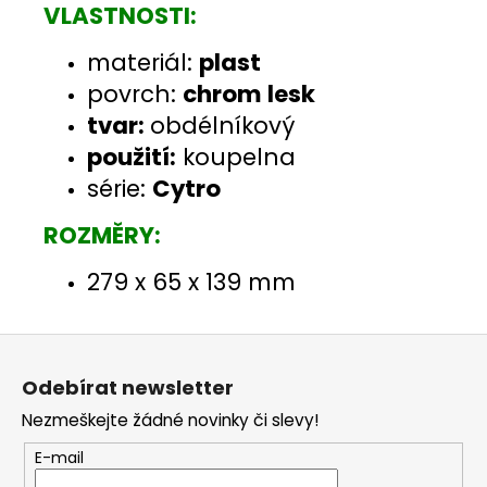
VLASTNOSTI:
materiál:
plast
povrch:
chrom lesk
tvar:
obdélníkový
použití:
koupelna
série:
Cytro
ROZMĚRY:
279 x 65 x 139 mm
Z
á
Odebírat newsletter
p
Nezmeškejte žádné novinky či slevy!
a
t
E-mail