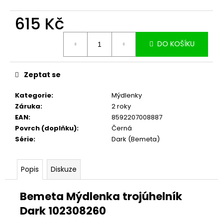
č
u
615 Kč
j
e
Měrná
m
DO KOŠÍKU
cena:
e
Zeptat se
Kategorie
:
Mýdlenky
Záruka
:
2 roky
EAN
:
8592207008887
Povrch (doplňku)
:
Černá
Série
:
Dark (Bemeta)
Popis
Diskuze
Bemeta Mýdlenka trojúhelník
Dark 102308260