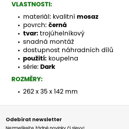
VLASTNOSTI:
materiál: kvalitní
mosaz
povrch:
černá
tvar:
trojúhelníkový
snadná montáž
dostupnost náhradních dílů
použití:
koupelna
série:
Dark
ROZMĚRY:
262 x 35 x 142 mm
Z
á
Odebírat newsletter
p
Nezmeškejte žádné novinky či slevy!