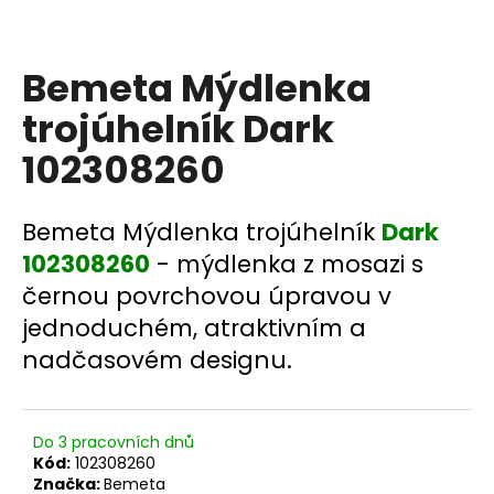
a
j
Bemeta Mýdlenka
í
t
trojúhelník Dark
?
102308260
Bemeta Mýdlenka trojúhelník
Dark
HLEDAT
102308260
- mýdlenka z mosazi s
černou povrchovou úpravou v
jednoduchém, atraktivním a
D
nadčasovém designu.
o
p
o
Do 3 pracovních dnů
r
Kód:
102308260
u
Značka:
Bemeta