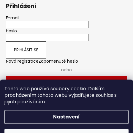
Přihlášení
E-mail
Heslo
PŘIHLÁSIT SE
Nová registrace
Zapomenuté heslo
nebo
Přihlásit se přes Seznam
Tento web používá soubory cookie. Dalším
procházením tohoto webu vyjadřujete souhlas s
jejich používáním.
Dveřní kování
Stavební pouzdro
Nastavení
Vytvořil Shoptet