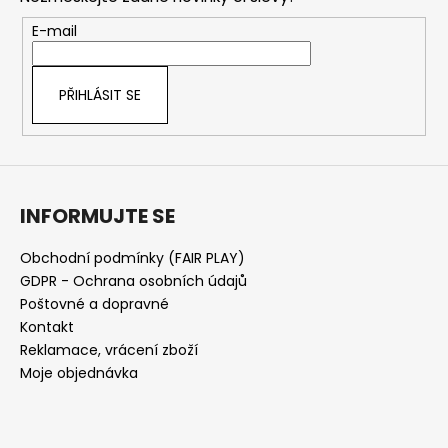
a
t
E-mail
í
PŘIHLÁSIT SE
INFORMUJTE SE
Obchodní podmínky (FAIR PLAY)
GDPR - Ochrana osobních údajů
Poštovné a dopravné
Kontakt
Reklamace, vrácení zboží
Moje objednávka