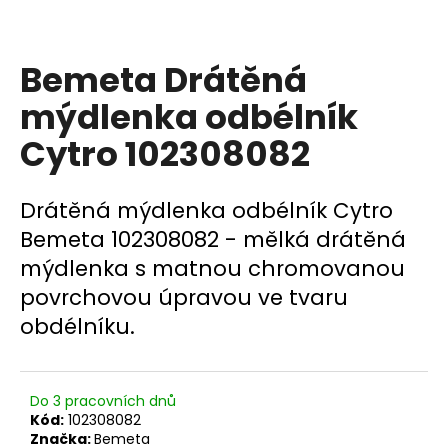
a
j
Bemeta Drátěná
í
t
mýdlenka odbélník
?
Cytro 102308082
Drátěná mýdlenka odbélník Cytro
HLEDAT
Bemeta 102308082 - mělká drátěná
mýdlenka s matnou chromovanou
povrchovou úpravou ve tvaru
D
obdélníku.
o
p
o
Do 3 pracovních dnů
r
Kód:
102308082
u
Značka:
Bemeta