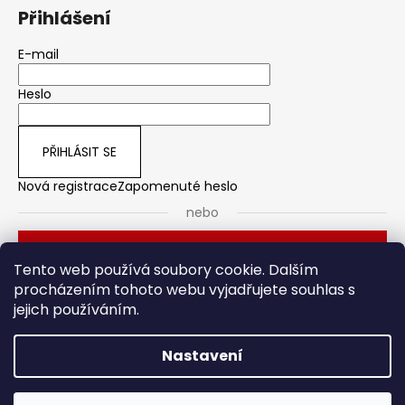
Přihlášení
E-mail
Heslo
PŘIHLÁSIT SE
Nová registrace
Zapomenuté heslo
nebo
Přihlásit se přes Seznam
Tento web používá soubory cookie. Dalším
procházením tohoto webu vyjadřujete souhlas s
jejich používáním.
Dveřní kování
Stavební pouzdro
Nastavení
Vytvořil Shoptet