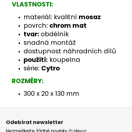
VLASTNOSTI:
materiál: kvalitní
mosaz
povrch:
chrom mat
tvar:
obdélník
snadná montáž
dostupnost náhradních dílů
použití:
koupelna
série:
Cytro
ROZMĚRY:
300 x 20 x 130 mm
Z
á
Odebírat newsletter
p
Nezmeškejte žádné novinky či slevy!