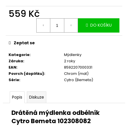
č
u
559 Kč
j
e
Měrná
m
DO KOŠÍKU
cena:
e
Zeptat se
Kategorie
:
Mýdlenky
Záruka
:
2 roky
EAN
:
8592207000331
Povrch (doplňku)
:
Chrom (mat)
Série
:
Cytro (Bemeta)
Popis
Diskuze
Drátěná mýdlenka odbélník
Cytro Bemeta 102308082