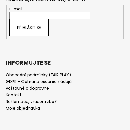
a
t
E-mail
í
PŘIHLÁSIT SE
INFORMUJTE SE
Obchodní podmínky (FAIR PLAY)
GDPR - Ochrana osobních údajů
Poštovné a dopravné
Kontakt
Reklamace, vrácení zboží
Moje objednávka