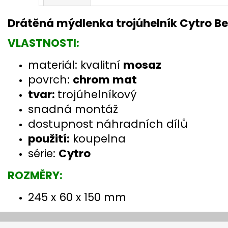
Drátěná mýdlenka trojúhelník Cytro B
VLASTNOSTI:
materiál: kvalitní
mosaz
povrch:
chrom mat
tvar:
trojúhelníkový
snadná montáž
dostupnost náhradních dílů
použití:
koupelna
série:
Cytro
ROZMĚRY:
245 x 60 x 150 mm