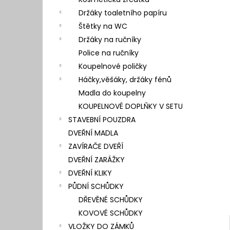
l
Držáky toaletního papíru
Štětky na WC
Držáky na ručníky
Police na ručníky
Koupelnové poličky
Háčky,věšáky, držáky fénů
Madla do koupelny
KOUPELNOVÉ DOPLŇKY V SETU
STAVEBNÍ POUZDRA
DVEŘNÍ MADLA
ZAVÍRAČE DVEŘÍ
DVEŘNÍ ZARÁŽKY
DVEŘNÍ KLIKY
PŮDNÍ SCHŮDKY
DŘEVĚNÉ SCHŮDKY
KOVOVÉ SCHŮDKY
VLOŽKY DO ZÁMKŮ