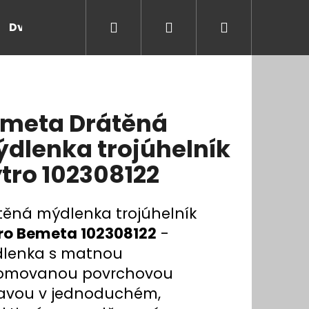
Hledat
Přihlášení
Nákupní
Dveře a zárubně
Kontakt
Blog
Rady
košík
meta Drátěná
dlenka trojúhelník
tro 102308122
těná mýdlenka trojúhelník
ro Bemeta 102308122
-
lenka s matnou
omovanou povrchovou
avou v jednoduchém,