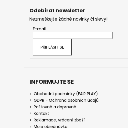
á
Odebírat newsletter
p
Nezmeškejte žádné novinky či slevy!
a
t
E-mail
í
PŘIHLÁSIT SE
INFORMUJTE SE
Obchodní podmínky (FAIR PLAY)
GDPR - Ochrana osobních údajů
Poštovné a dopravné
Kontakt
Reklamace, vrácení zboží
Moje objednávka