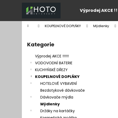
K
Přejít
na
o
Výprodej AKCE !!
obsah
Zpět
Zpět
š
do
do
í
Domů
KOUPELNOVÉ DOPLŇKY
Mýdlenky
k
obchodu
obchodu
P
o
Kategorie
Přeskočit
s
kategorie
t
Výprodej AKCE !!!!!!
r
VODOVODNÍ BATERIE
a
KUCHYŇSKÉ DŘEZY
n
KOUPELNOVÉ DOPLŇKY
n
HOTELOVÉ VYBAVENÍ
í
Bezdotykové dávkovače
p
Dávkovače mýdla
a
Mýdlenky
n
Držáky na kartáčky
e
Kosmetická zrcátka