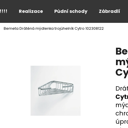
!!!!
Realizace
Půdní schody
Zábradlí
Bemeta Drátěná mýdlenka trojúhelník Cytro 102308122
Co potřebujete najít?
Be
HLEDAT
mý
Cy
Doporučujeme
Drá
Cyt
mýd
chr
úpr