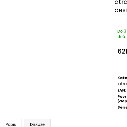
atr
des
Do 3
dnů
62
Měr
cena
Kate
Záru
EAN
:
Povr
(dop
Séri
Popis
Diskuze