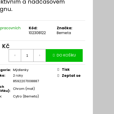
aktivním a nadčasovém
ignu.
 pracovních
Kód:
Značka:
102308122
Bemeta
1 Kč
ná
DO KOŠÍKU
:
Tisk
gorie
:
Mýdlenky
ka
:
2 roky
Zeptat se
8592207008887
ch
Chrom (mat)
lňku)
:
e
:
Cytro (Bemeta)