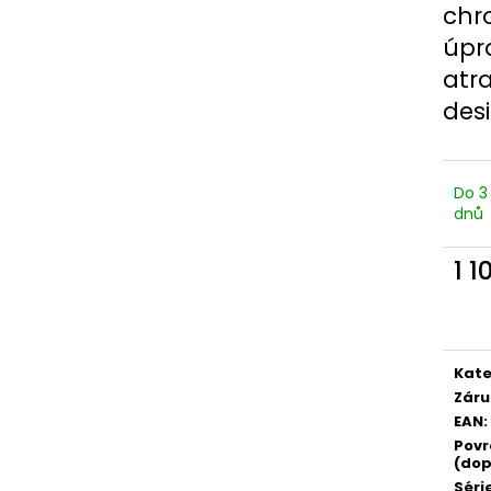
chr
úpr
atr
des
Do 3
dnů
1 1
Měr
cena
Kate
Záru
EAN
:
Povr
(dop
Séri