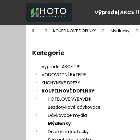
K
Přejít
na
o
Výprodej AKCE !!
obsah
Zpět
Zpět
š
do
do
í
Domů
KOUPELNOVÉ DOPLŇKY
Mýdlenky
k
obchodu
obchodu
P
o
Kategorie
Přeskočit
s
kategorie
t
Výprodej AKCE !!!!!!
r
VODOVODNÍ BATERIE
a
KUCHYŇSKÉ DŘEZY
n
KOUPELNOVÉ DOPLŇKY
n
HOTELOVÉ VYBAVENÍ
í
Bezdotykové dávkovače
p
Dávkovače mýdla
a
Mýdlenky
n
Držáky na kartáčky
e
Kosmetická zrcátka