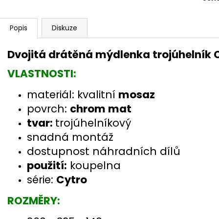
Popis
Diskuze
Dvojitá drátěná mýdlenka trojúhelník
VLASTNOSTI:
materiál: kvalitní
mosaz
povrch:
chrom mat
tvar:
trojúhelníkový
snadná montáž
dostupnost náhradních dílů
použití:
koupelna
série:
Cytro
ROZMĚRY: