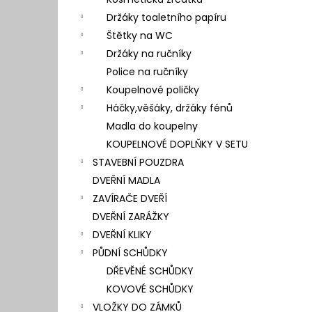
l
Držáky toaletního papíru
Štětky na WC
Držáky na ručníky
Police na ručníky
Koupelnové poličky
Háčky,věšáky, držáky fénů
Madla do koupelny
KOUPELNOVÉ DOPLŇKY V SETU
STAVEBNÍ POUZDRA
DVEŘNÍ MADLA
ZAVÍRAČE DVEŘÍ
DVEŘNÍ ZARÁŽKY
DVEŘNÍ KLIKY
PŮDNÍ SCHŮDKY
DŘEVĚNÉ SCHŮDKY
KOVOVÉ SCHŮDKY
VLOŽKY DO ZÁMKŮ