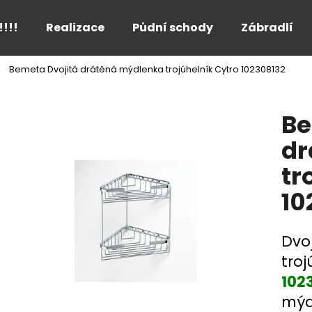
!!!!
Realizace
Půdní schody
Zábradlí
Bemeta Dvojitá drátěná mýdlenka trojúhelník Cytro 102308132
Co potřebujete najít?
Be
HLEDAT
dr
tr
Doporučujeme
10
Dvo
troj
102
mýd