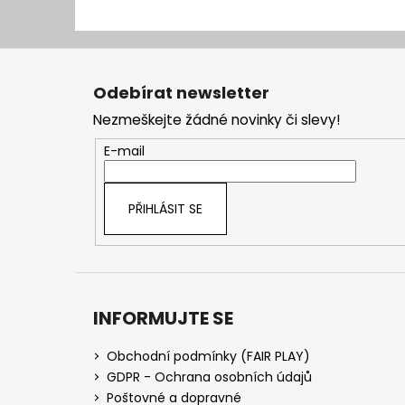
Z
á
Odebírat newsletter
p
Nezmeškejte žádné novinky či slevy!
a
t
E-mail
í
PŘIHLÁSIT SE
INFORMUJTE SE
Obchodní podmínky (FAIR PLAY)
GDPR - Ochrana osobních údajů
Poštovné a dopravné