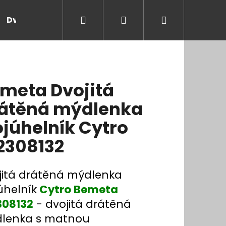
Hledat
Přihlášení
Nákupní
Dveře a zárubně
Kontakt
Blog
Rady
košík
meta Dvojitá
átěná mýdlenka
ojúhelník Cytro
2308132
jitá drátěná mýdlenka
úhelník
Cytro Bemeta
308132
- dvojitá drátěná
lenka s matnou