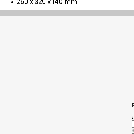
260 x 325 x 140 mm
E
H