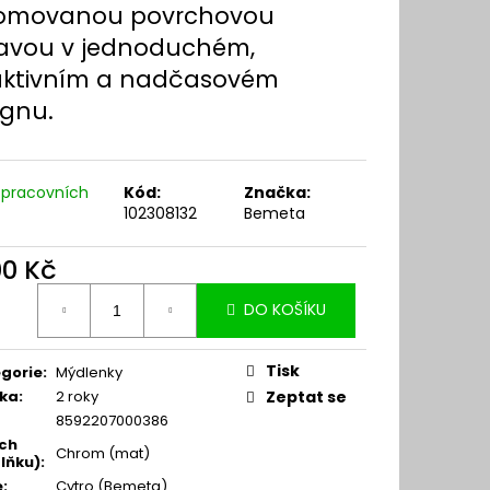
omovanou povrchovou
avou v jednoduchém,
aktivním a nadčasovém
ignu.
 pracovních
Kód:
Značka:
102308132
Bemeta
00 Kč
ná
DO KOŠÍKU
:
Tisk
gorie
:
Mýdlenky
ka
:
2 roky
Zeptat se
8592207000386
ch
Chrom (mat)
lňku)
:
e
:
Cytro (Bemeta)