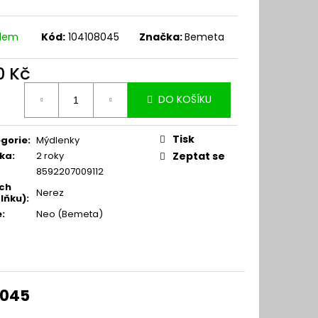
adem
Kód:
104108045
Značka:
Bemeta
0 Kč
ná
DO KOŠÍKU
:
Tisk
gorie
:
Mýdlenky
ka
:
2 roky
Zeptat se
8592207009112
ch
Nerez
lňku)
:
e
:
Neo (Bemeta)
8045