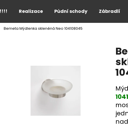
!!!!
Realizace
Půdní schody
Zábradlí
Bemeta Mýdlenka skleněná Neo 104108045
Co potřebujete najít?
Be
HLEDAT
sk
10
Doporučujeme
Mýd
104
mos
jed
nad