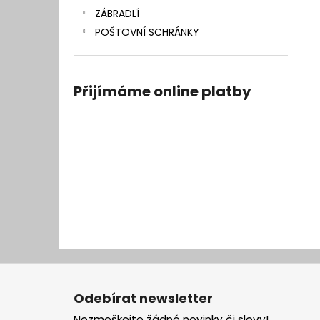
ZÁBRADLÍ
POŠTOVNÍ SCHRÁNKY
Přijímáme online platby
Z
á
Odebírat newsletter
p
Nezmeškejte žádné novinky či slevy!