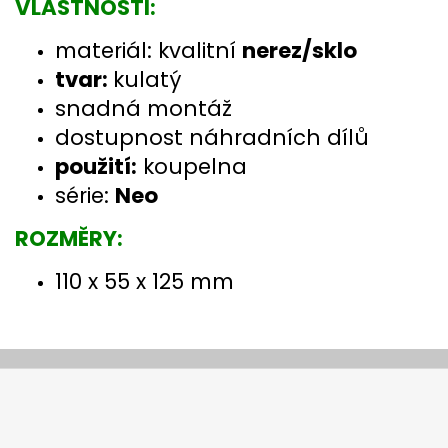
VLASTNOSTI:
materiál: kvalitní
nerez/sklo
tvar:
kulatý
snadná montáž
dostupnost náhradních dílů
použití:
koupelna
série:
Neo
ROZMĚRY:
110 x 55 x 125 mm