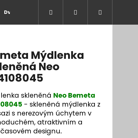
Hledat
Přihlášení
Nákupní
Dveře a zárubně
Kontakt
Blog
Rady
košík
meta Mýdlenka
leněná Neo
4108045
lenka skleněná
Neo Bemeta
108045
- skleněná mýdlenka z
azi s nerezovým úchytem v
noduchém, atraktivním a
časovém designu.