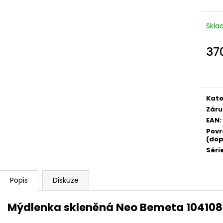
Skl
37
Měr
cena
Kate
Záru
EAN
:
Povr
(dop
Séri
Popis
Diskuze
Mýdlenka skleněná Neo Bemeta 10410