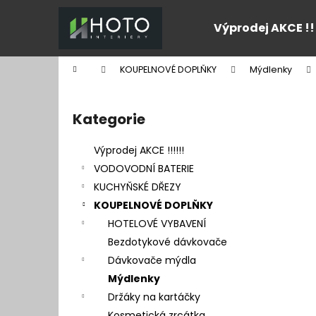
K
Přejít
na
o
Výprodej AKCE !!
obsah
Zpět
Zpět
š
do
do
í
Domů
KOUPELNOVÉ DOPLŇKY
Mýdlenky
k
obchodu
obchodu
P
o
Kategorie
Přeskočit
s
kategorie
t
Výprodej AKCE !!!!!!
r
VODOVODNÍ BATERIE
a
KUCHYŇSKÉ DŘEZY
n
KOUPELNOVÉ DOPLŇKY
n
HOTELOVÉ VYBAVENÍ
í
Bezdotykové dávkovače
p
Dávkovače mýdla
a
Mýdlenky
n
Držáky na kartáčky
e
Kosmetická zrcátka