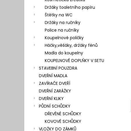
l
Držáky toaletního papíru
Štětky na WC
Držáky na ručníky
Police na ručníky
Koupelnové poličky
Háčky,věšáky, držáky fénů
Madla do koupelny
KOUPELNOVÉ DOPLŇKY V SETU
STAVEBNÍ POUZDRA
DVEŘNÍ MADLA
ZAVÍRAČE DVEŘÍ
DVEŘNÍ ZARÁŽKY
DVEŘNÍ KLIKY
PŮDNÍ SCHŮDKY
DŘEVĚNÉ SCHŮDKY
KOVOVÉ SCHŮDKY
VLOŽKY DO ZÁMKŮ