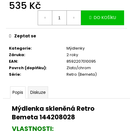
č
535 Kč
u
Měrná
j
DO KOŠÍKU
cena:
e
m
e
Zeptat se
Kategorie
:
Mýdlenky
Záruka
:
2 roky
EAN
:
8592207010095
Povrch (doplňku)
:
Zlato/chrom
Série
:
Retro (Bemeta)
Popis
Diskuze
Mýdlenka skleněná Retro
Bemeta 144208028
VLASTNOSTI: