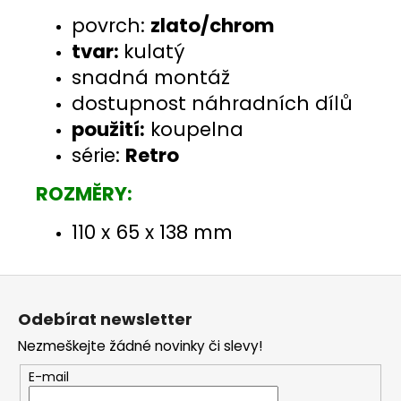
povrch:
zlato/chrom
tvar:
kulatý
snadná montáž
dostupnost náhradních dílů
použití:
koupelna
série:
Retro
ROZMĚRY:
110 x 65 x 138 mm
Z
á
Odebírat newsletter
p
Nezmeškejte žádné novinky či slevy!
a
t
E-mail