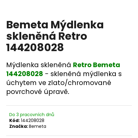
a
j
Bemeta Mýdlenka
í
t
skleněná Retro
?
144208028
Mýdlenka skleněná
Retro Bemeta
HLEDAT
144208028
- skleněná mýdlenka s
úchytem ve zlato/chromované
povrchové úpravě.
D
o
p
Do 3 pracovních dnů
o
Kód:
144208028
r
Značka:
Bemeta
u