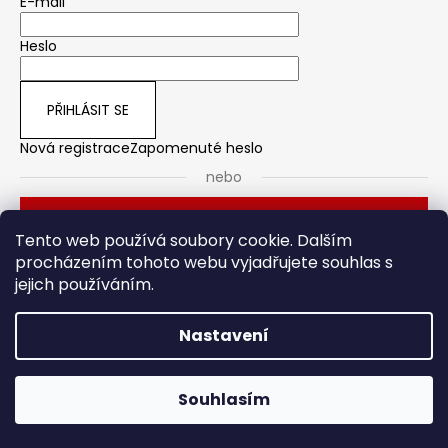
E-mail
Heslo
PŘIHLÁSIT SE
Nová registrace
Zapomenuté heslo
nebo
Přihlásit se přes Seznam
Tento web používá soubory cookie. Dalším
procházením tohoto webu vyjadřujete souhlas s
jejich používáním.
Dveřní kování
Stavební pouzdro
Nastavení
Vytvořil Shoptet
Souhlasím
Copyright 2026
HOTO
. Všechna práva vyhrazena.