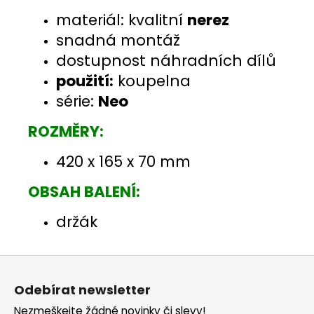
materiál: kvalitní
nerez
snadná montáž
dostupnost náhradních dílů
použití:
koupelna
série:
Neo
ROZMĚRY:
420 x 165 x 70 mm
OBSAH BALENÍ:
držák
Z
á
Odebírat newsletter
p
Nezmeškejte žádné novinky či slevy!