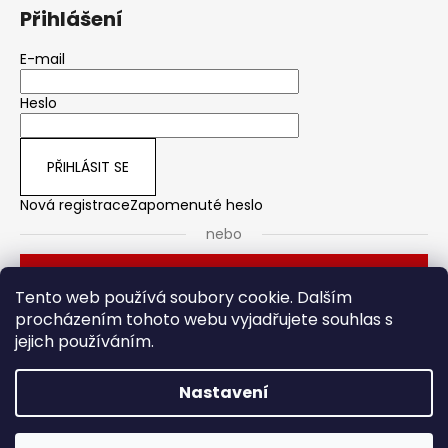
Přihlášení
E-mail
Heslo
PŘIHLÁSIT SE
Nová registrace
Zapomenuté heslo
nebo
Přihlásit se přes Seznam
Tento web používá soubory cookie. Dalším
procházením tohoto webu vyjadřujete souhlas s
jejich používáním.
Dveřní kování
Stavební pouzdro
Nastavení
Vytvořil Shoptet