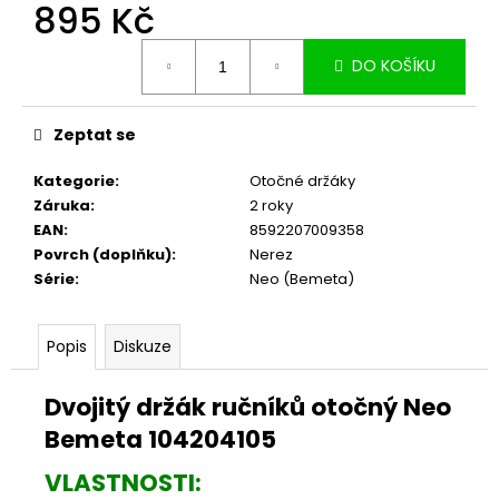
č
895 Kč
u
Měrná
j
DO KOŠÍKU
cena:
e
m
e
Zeptat se
Kategorie
:
Otočné držáky
Záruka
:
2 roky
EAN
:
8592207009358
Povrch (doplňku)
:
Nerez
Série
:
Neo (Bemeta)
Popis
Diskuze
Dvojitý držák ručníků otočný Neo
Bemeta 104204105
VLASTNOSTI: