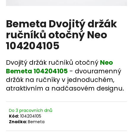
a
j
Bemeta Dvojitý držák
í
t
ručníků otočný Neo
?
104204105
Dvojitý držák ručníků otočný
Neo
HLEDAT
Bemeta 104204105
- dvouramenný
držák na ručníky v jednoduchém,
atraktivním a nadčasovém designu.
D
o
p
Do 3 pracovních dnů
o
Kód:
104204105
r
Značka:
Bemeta
u