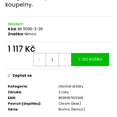
č
koupelny.
u
j
e
m
Skladem
e
Kód:
BR 11096-3-26
Značka:
Nimco
1 117 Kč
Měrná
DO KOŠÍKU
cena:
Zeptat se
Kategorie
:
Otočné držáky
Záruka
:
2 roky
EAN
:
8595187103306
Povrch (doplňku)
:
Chrom (lesk)
Série
:
Bormo (Nimco)