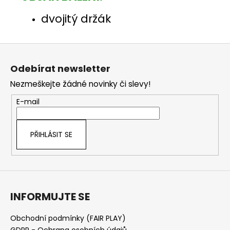
dvojitý držák
Z
á
Odebírat newsletter
p
Nezmeškejte žádné novinky či slevy!
a
t
E-mail
í
PŘIHLÁSIT SE
INFORMUJTE SE
Obchodní podmínky (FAIR PLAY)
GDPR - Ochrana osobních údajů