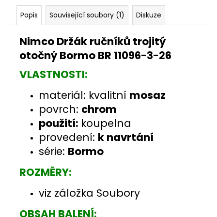
Popis
Související soubory (1)
Diskuze
Nimco Držák ručníků trojitý
otočný Bormo BR 11096-3-26
VLASTNOSTI:
materiál: kvalitní
mosaz
povrch:
chrom
použití:
koupelna
provedení:
k navrtání
série:
Bormo
ROZMĚRY:
viz záložka Soubory
OBSAH BALENÍ: