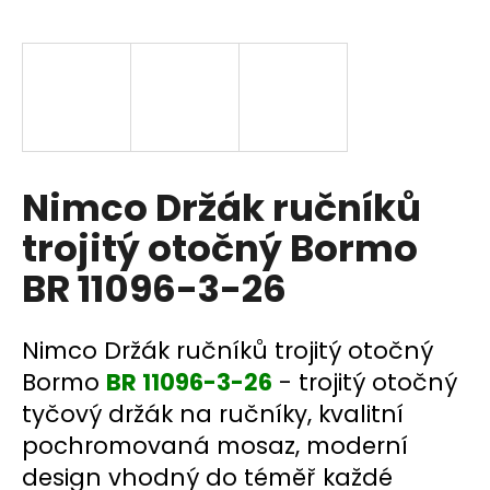
a
j
í
t
?
Nimco Držák ručníků
trojitý otočný Bormo
HLEDAT
BR 11096-3-26
D
Nimco Držák ručníků trojitý otočný
o
Bormo
BR 11096-3-26
- trojitý otočný
p
tyčový držák na ručníky, kvalitní
o
pochromovaná mosaz, moderní
r
u
design vhodný do téměř každé