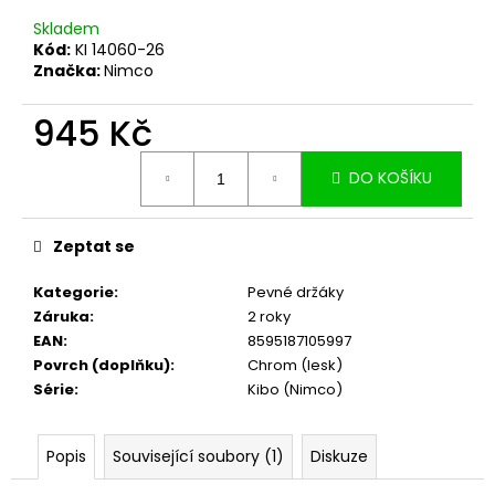
č
u
Skladem
j
Kód:
KI 14060-26
Značka:
Nimco
e
m
945 Kč
e
Měrná
DO KOŠÍKU
cena:
Zeptat se
Kategorie
:
Pevné držáky
Záruka
:
2 roky
EAN
:
8595187105997
Povrch (doplňku)
:
Chrom (lesk)
Série
:
Kibo (Nimco)
Popis
Související soubory (1)
Diskuze