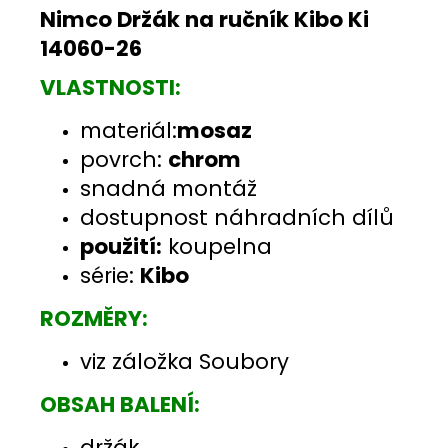
Nimco Držák na ručník Kibo Ki
14060-26
VLASTNOSTI:
materiál:
mosaz
povrch:
chrom
snadná montáž
dostupnost náhradních dílů
použití:
koupelna
série:
Kibo
ROZMĚRY:
viz záložka Soubory
OBSAH BALENÍ:
držák