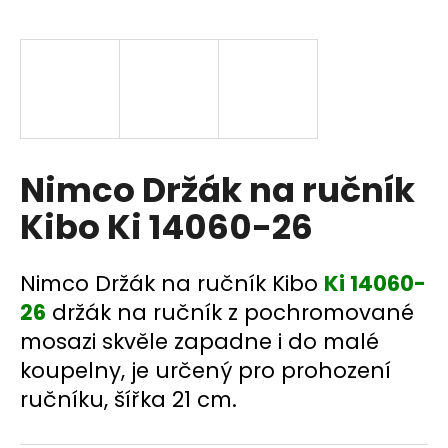
a
j
í
t
?
Nimco Držák na ručník
Kibo Ki 14060-26
HLEDAT
Nimco Držák na ručník Kibo
Ki 14060-
26
držák na ručník z pochromované
D
mosazi skvěle zapadne i do malé
o
p
koupelny, je určený pro prohození
o
ručníku, šířka 21 cm.
r
u