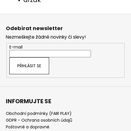
Z
á
Odebírat newsletter
p
Nezmeškejte žádné novinky či slevy!
a
t
E-mail
í
PŘIHLÁSIT SE
INFORMUJTE SE
Obchodní podmínky (FAIR PLAY)
GDPR - Ochrana osobních údajů
Poštovné a dopravné