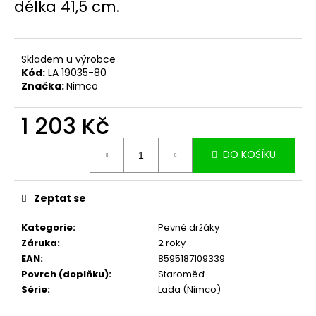
č
délka 41,5 cm.
u
j
e
Skladem u výrobce
m
Kód:
LA 19035-80
e
Značka:
Nimco
1 203 Kč
Měrná
DO KOŠÍKU
cena:
Zeptat se
Kategorie
:
Pevné držáky
Záruka
:
2 roky
EAN
:
8595187109339
Povrch (doplňku)
:
Staroměď
Série
:
Lada (Nimco)