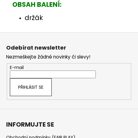
OBSAH BALENÍ:
držák
Z
á
Odebírat newsletter
p
Nezmeškejte žádné novinky či slevy!
a
t
E-mail
í
PŘIHLÁSIT SE
INFORMUJTE SE
Obchodní podmínky (FAIR PLAY)