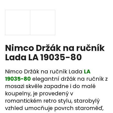
a
j
í
t
?
Nimco Držák na ručník
Lada LA 19035-80
HLEDAT
Nimco Držák na ručník Lada
LA
19035-80
elegantní držák na ručník z
D
mosazi skvěle zapadne i do malé
o
p
koupelny, je provedený v
o
romantickém retro stylu, starobylý
r
vzhled umocňuje povrch staroměď,
u