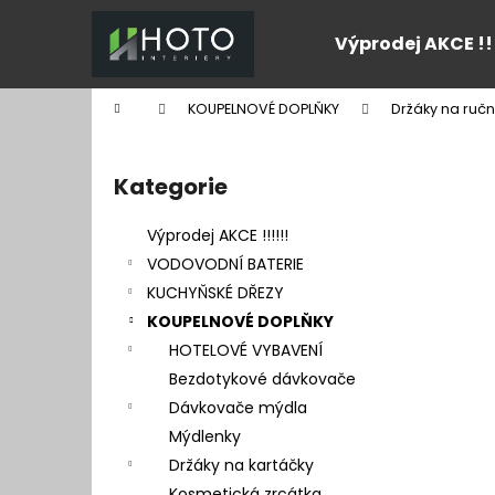
K
Přejít
na
o
Výprodej AKCE !!
obsah
Zpět
Zpět
š
do
do
í
Domů
KOUPELNOVÉ DOPLŇKY
Držáky na ručn
k
obchodu
obchodu
P
o
Kategorie
Přeskočit
s
kategorie
t
Výprodej AKCE !!!!!!
r
VODOVODNÍ BATERIE
a
KUCHYŇSKÉ DŘEZY
n
KOUPELNOVÉ DOPLŇKY
n
HOTELOVÉ VYBAVENÍ
í
Bezdotykové dávkovače
p
Dávkovače mýdla
a
Mýdlenky
n
Držáky na kartáčky
e
Kosmetická zrcátka