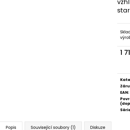
vzh
sta
Skla
výro
1 7
Měr
cena
Kate
Záru
EAN
:
Povr
(dop
Séri
Popis
Související soubory (1)
Diskuze