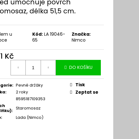
led umocňuje povrch
romosaz, délka 51,5 cm.
dem u
Kód:
LA 19046-
Značka:
bce
65
Nimco
11 Kč
ná
DO KOŠÍKU
:
Tisk
gorie
:
Pevné držáky
ka
:
2 roky
Zeptat se
8595187109353
ch
Staromosaz
lňku)
:
e
:
Lada (Nimco)