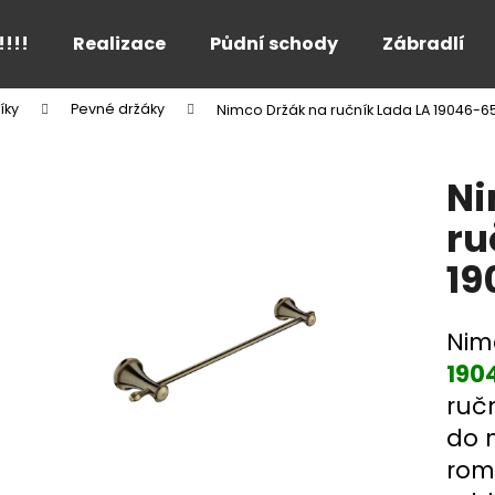
!!!!
Realizace
Půdní schody
Zábradlí
íky
Pevné držáky
Nimco Držák na ručník Lada LA 19046-6
Co potřebujete najít?
Ni
HLEDAT
ru
19
Doporučujeme
Nim
190
ruč
do 
rom