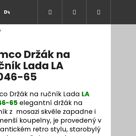
Hledat
Přihlášení
Nákupní
Dveře a zárubně
Kontakt
Blog
Rady
5
košík
mco Držák na
čník Lada LA
046-65
co Držák na ručník Lada
LA
46-65
elegantní držák na
ník z mosazi skvěle zapadne i
menší koupelny, je provedený v
antickém retro stylu, starobylý