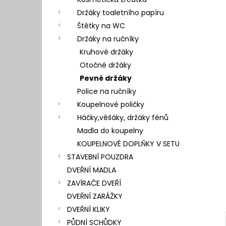
l
Držáky toaletního papíru
Štětky na WC
Držáky na ručníky
Kruhové držáky
Otočné držáky
Pevné držáky
Police na ručníky
Koupelnové poličky
Háčky,věšáky, držáky fénů
Madla do koupelny
KOUPELNOVÉ DOPLŇKY V SETU
STAVEBNÍ POUZDRA
DVEŘNÍ MADLA
ZAVÍRAČE DVEŘÍ
DVEŘNÍ ZARÁŽKY
DVEŘNÍ KLIKY
PŮDNÍ SCHŮDKY