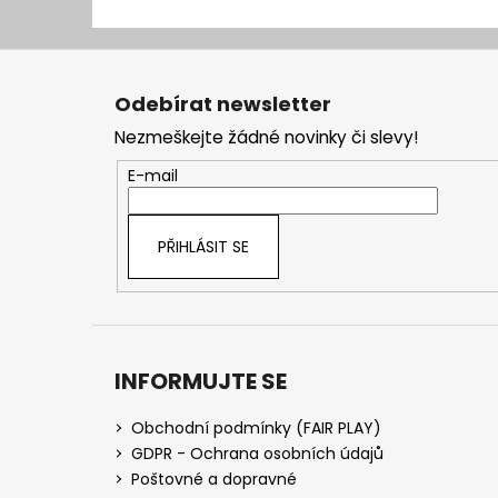
Z
á
Odebírat newsletter
p
Nezmeškejte žádné novinky či slevy!
a
t
E-mail
í
PŘIHLÁSIT SE
INFORMUJTE SE
Obchodní podmínky (FAIR PLAY)
GDPR - Ochrana osobních údajů
Poštovné a dopravné