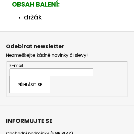
OBSAH BALENÍ:
držák
Z
á
Odebírat newsletter
p
Nezmeškejte žádné novinky či slevy!
a
t
E-mail
í
PŘIHLÁSIT SE
INFORMUJTE SE
Obchodní podmínky (FAIR PLAY)