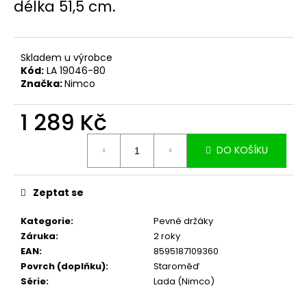
č
délka 51,5 cm.
u
j
e
Skladem u výrobce
m
Kód:
LA 19046-80
e
Značka:
Nimco
1 289 Kč
Měrná
DO KOŠÍKU
cena:
Zeptat se
Kategorie
:
Pevné držáky
Záruka
:
2 roky
EAN
:
8595187109360
Povrch (doplňku)
:
Staroměď
Série
:
Lada (Nimco)