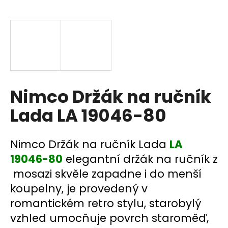
a
j
í
t
?
Nimco Držák na ručník
Lada LA 19046-80
HLEDAT
Nimco Držák na ručník Lada
LA
19046-80
elegantní držák na ručník z
D
mosazi skvěle zapadne i do menší
o
p
koupelny, je provedený v
o
romantickém retro stylu, starobylý
r
vzhled umocňuje povrch staroměď,
u