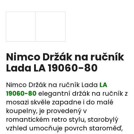
a
j
í
t
?
Nimco Držák na ručník
Lada LA 19060-80
HLEDAT
Nimco Držák na ručník Lada
LA
19060-80
elegantní držák na ručník z
D
mosazi skvěle zapadne i do malé
o
p
koupelny, je provedený v
o
romantickém retro stylu, starobylý
r
vzhled umocňuje povrch staroměď,
u