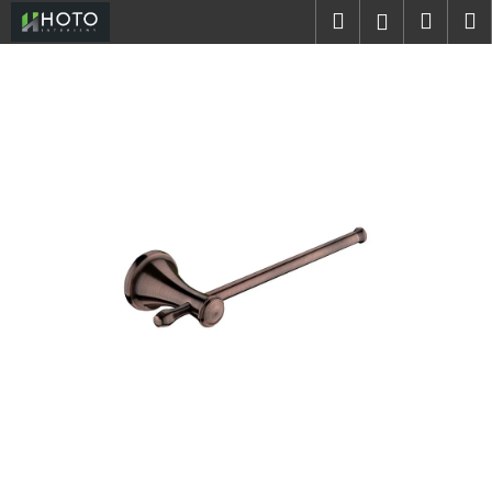
K
Přejít
Hledat
Náku
M
Přihlášen
na
o
obsah
Zpět
Zpět
košík
š
í
C
k
o
p
o
t
ř
e
b
u
j
e
t
e
n