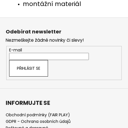
montážní materiál
Z
á
Odebírat newsletter
p
Nezmeškejte žádné novinky či slevy!
a
t
E-mail
í
PŘIHLÁSIT SE
INFORMUJTE SE
Obchodní podmínky (FAIR PLAY)
GDPR - Ochrana osobních údajů
Poštovné a dopravné