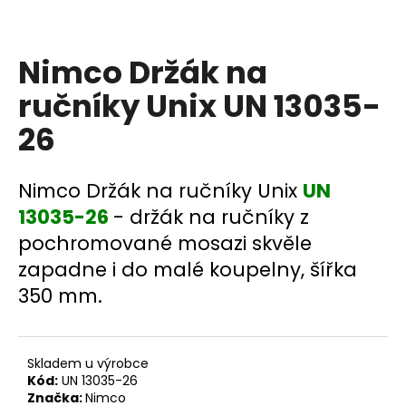
a
j
Nimco Držák na
í
t
ručníky Unix UN 13035-
?
26
Nimco Držák na ručníky Unix
UN
HLEDAT
13035-26
- držák na ručníky z
pochromované mosazi skvěle
zapadne i do malé koupelny, šířka
D
350 mm.
o
p
o
Skladem u výrobce
r
Kód:
UN 13035-26
u
Značka:
Nimco