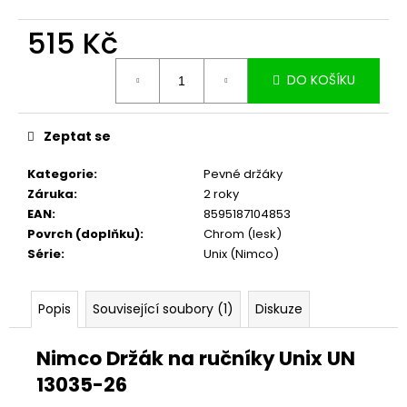
č
u
515 Kč
j
e
Měrná
m
DO KOŠÍKU
cena:
e
Zeptat se
Kategorie
:
Pevné držáky
Záruka
:
2 roky
EAN
:
8595187104853
Povrch (doplňku)
:
Chrom (lesk)
Série
:
Unix (Nimco)
Popis
Související soubory (1)
Diskuze
Nimco Držák na ručníky Unix UN
13035-26