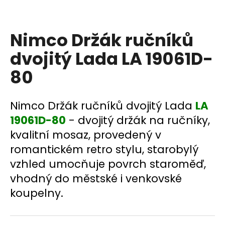
a
j
Nimco Držák ručníků
í
t
dvojitý Lada LA 19061D-
?
80
Nimco Držák ručníků dvojitý Lada
LA
HLEDAT
19061D-80
- dvojitý držák na ručníky,
kvalitní mosaz, provedený v
romantickém retro stylu, starobylý
D
vzhled umocňuje povrch staroměď,
o
vhodný do městské i venkovské
p
koupelny.
o
r
u