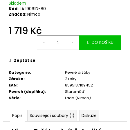
č
Skladem
u
Kód:
LA 19061D-80
j
Značka:
Nimco
e
m
1 719 Kč
e
Měrná
DO KOŠÍKU
cena:
Zeptat se
Kategorie
:
Pevné držáky
Záruka
:
2 roky
EAN
:
8595187109452
Povrch (doplňku)
:
Staroměď
Série
:
Lada (Nimco)
Popis
Související soubory (1)
Diskuze