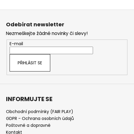
Z
á
Odebírat newsletter
p
Nezmeškejte žádné novinky či slevy!
a
t
E-mail
í
PŘIHLÁSIT SE
INFORMUJTE SE
Obchodní podmínky (FAIR PLAY)
GDPR - Ochrana osobních údajů
Poštovné a dopravné
Kontakt