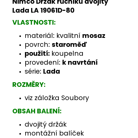
Nimco Držák ručníků dvojitý
Lada LA 19061D-80
VLASTNOSTI:
materiál: kvalitní
mosaz
povrch:
staroměď
použití:
koupelna
provedení:
k navrtání
série:
Lada
ROZMĚRY:
viz záložka Soubory
OBSAH BALENÍ:
dvojitý držák
montážní balíček