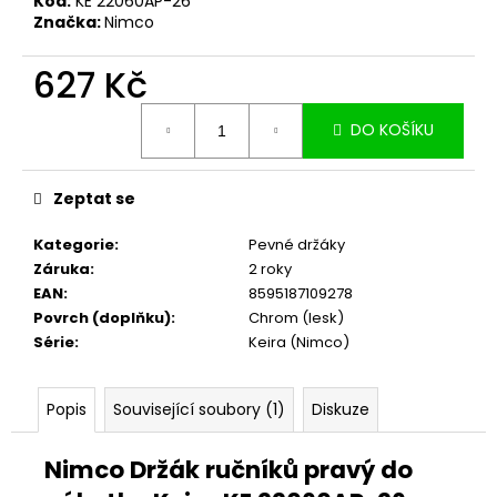
č
Kód:
KE 22060AP-26
Značka:
Nimco
u
j
627 Kč
e
m
Měrná
e
DO KOŠÍKU
cena:
Zeptat se
Kategorie
:
Pevné držáky
Záruka
:
2 roky
EAN
:
8595187109278
Povrch (doplňku)
:
Chrom (lesk)
Série
:
Keira (Nimco)
Popis
Související soubory (1)
Diskuze
Nimco Držák ručníků pravý do