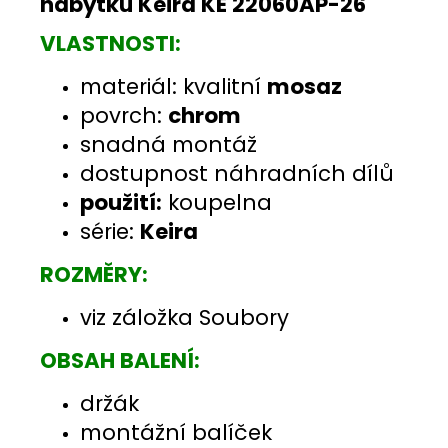
nábytku Keira KE 22060AP-26
VLASTNOSTI:
materiál: kvalitní
mosaz
povrch:
chrom
snadná montáž
dostupnost náhradních dílů
použití:
koupelna
série:
Keira
ROZMĚRY:
viz záložka Soubory
OBSAH BALENÍ:
držák
montážní balíček