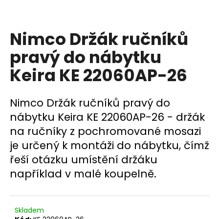
a
j
Nimco Držák ručníků
í
t
pravý do nábytku
?
Keira KE 22060AP-26
Nimco Držák ručníků pravý do
HLEDAT
nábytku Keira KE 22060AP-26 - držák
na ručníky z pochromované mosazi
je určený k montáži do nábytku, čímž
D
řeší otázku umístění držáku
o
například v malé koupelně.
p
o
r
u
Skladem