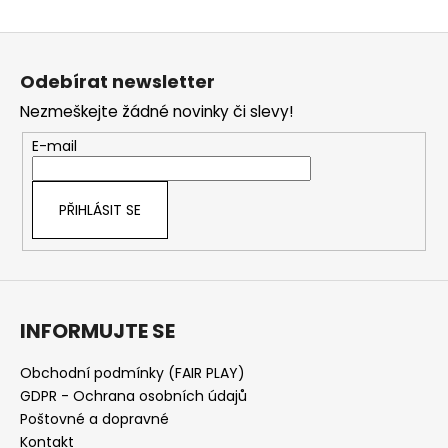
Z
á
Odebírat newsletter
p
Nezmeškejte žádné novinky či slevy!
a
t
E-mail
í
PŘIHLÁSIT SE
INFORMUJTE SE
Obchodní podmínky (FAIR PLAY)
GDPR - Ochrana osobních údajů
Poštovné a dopravné
Kontakt