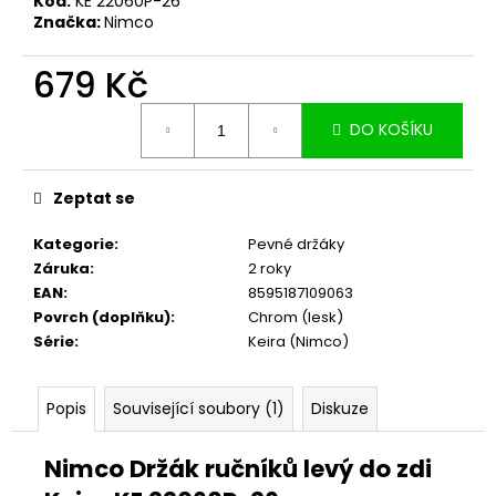
č
Kód:
KE 22060P-26
Značka:
Nimco
u
j
679 Kč
e
m
Měrná
e
DO KOŠÍKU
cena:
Zeptat se
Kategorie
:
Pevné držáky
Záruka
:
2 roky
EAN
:
8595187109063
Povrch (doplňku)
:
Chrom (lesk)
Série
:
Keira (Nimco)
Popis
Související soubory (1)
Diskuze
Nimco Držák ručníků levý do zdi