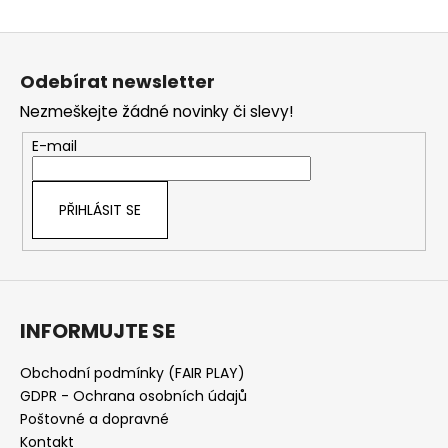
Z
á
Odebírat newsletter
p
Nezmeškejte žádné novinky či slevy!
a
t
E-mail
í
PŘIHLÁSIT SE
INFORMUJTE SE
Obchodní podmínky (FAIR PLAY)
GDPR - Ochrana osobních údajů
Poštovné a dopravné
Kontakt