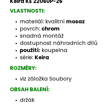
Keira KE 22060P-26
VLASTNOSTI:
materiál: kvalitní
mosaz
povrch:
chrom
snadná montáž
dostupnost náhradních dílů
použití:
koupelna
série:
Keira
ROZMĚRY:
viz záložka Soubory
OBSAH BALENÍ:
držák