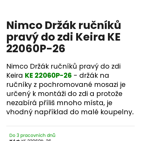
a
j
Nimco Držák ručníků
í
t
pravý do zdi Keira KE
?
22060P-26
Nimco Držák ručníků pravý do zdi
HLEDAT
Keira
KE 22060P-26
- držák na
ručníky z pochromované mosazi je
určený k montáži do zdi a protože
D
nezabírá příliš mnoho místa, je
o
vhodný například do malé koupelny.
p
o
r
u
Do 3 pracovních dnů