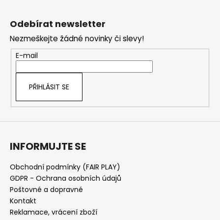
Z
á
Odebírat newsletter
p
Nezmeškejte žádné novinky či slevy!
a
t
E-mail
í
PŘIHLÁSIT SE
INFORMUJTE SE
Obchodní podmínky (FAIR PLAY)
GDPR - Ochrana osobních údajů
Poštovné a dopravné
Kontakt
Reklamace, vrácení zboží