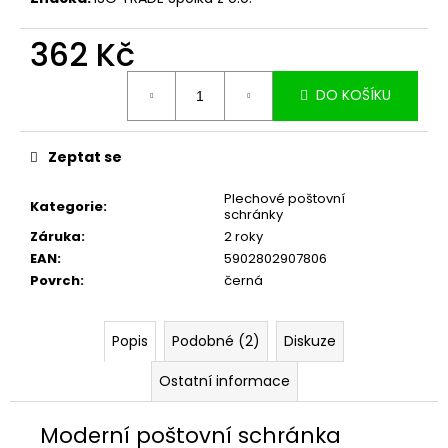
č
u
362 Kč
j
e
Měrná
m
DO KOŠÍKU
cena:
e
Zeptat se
Plechové poštovní
Kategorie
:
schránky
Záruka
:
2 roky
EAN
:
5902802907806
Povrch
:
černá
Popis
Podobné (2)
Diskuze
Ostatní informace
Moderní poštovní schránka