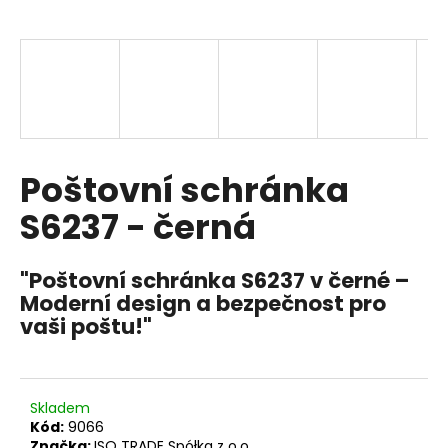
a
j
í
t
?
Poštovní schránka
S6237 - černá
HLEDAT
"Poštovní schránka S6237 v černé –
Moderní design a bezpečnost pro
D
vaši poštu!"
o
p
o
r
Skladem
u
Kód:
9066
Značka:
ISO TRADE Spółka z o.o.