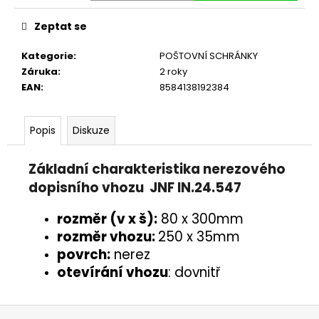
č
u
Zeptat se
j
e
Kategorie
:
POŠTOVNÍ SCHRÁNKY
m
Záruka
:
2 roky
e
EAN
:
8584138192384
Popis
Diskuze
Základní charakteristika nerezového
dopisního vhozu JNF IN.24.547
rozměr (v x š):
80 x 300mm
rozměr vhozu:
250 x 35mm
povrch:
nerez
otevírání vhozu
: dovnitř
Z