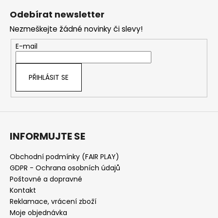
á
Odebírat newsletter
p
Nezmeškejte žádné novinky či slevy!
a
t
E-mail
í
PŘIHLÁSIT SE
INFORMUJTE SE
Obchodní podmínky (FAIR PLAY)
GDPR - Ochrana osobních údajů
Poštovné a dopravné
Kontakt
Reklamace, vrácení zboží
Moje objednávka