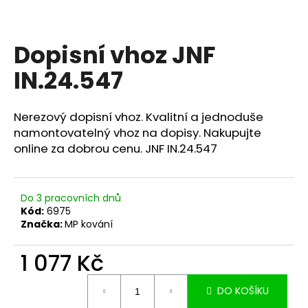
a
j
Dopisní vhoz JNF
í
t
IN.24.547
?
Nerezový dopisní vhoz. Kvalitní a jednoduše
namontovatelný vhoz na dopisy. Nakupujte
online za dobrou cenu. JNF IN.24.547
HLEDAT
Do 3 pracovních dnů
Kód:
6975
D
Značka:
MP kování
o
p
1 077 Kč
o
r
Měrná
DO KOŠÍKU
u
cena: