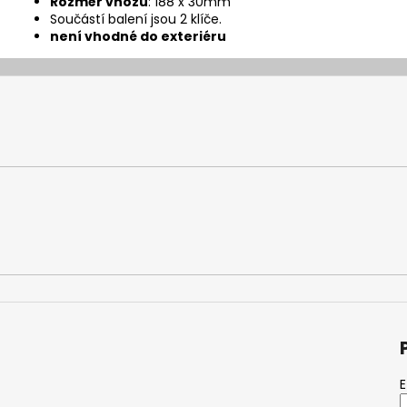
Rozměr vhozu
: 188 x 30mm
Součástí balení jsou 2 klíče.
není vhodné do exteriéru
E