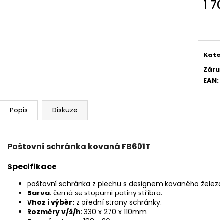
1 7
Měr
cena
Kate
Záru
EAN
:
Popis
Diskuze
Poštovní schránka kovaná FB601T
Specifikace
poštovní schránka z plechu s designem kovaného želez
Barva
: černá se stopami patiny stříbra.
Vhoz i výběr:
z přední strany schránky.
Rozměry v/š/h
: 330 x 270 x 110mm