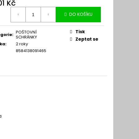
01 Kč
ná
DO KOŠÍKU
:
Tisk
POŠTOVNÍ
gorie
:
SCHRÁNKY
Zeptat se
ka
:
2 roky
8584138091465
a