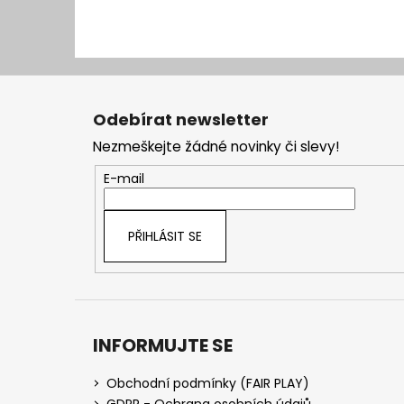
Z
á
Odebírat newsletter
p
Nezmeškejte žádné novinky či slevy!
a
t
E-mail
í
PŘIHLÁSIT SE
INFORMUJTE SE
Obchodní podmínky (FAIR PLAY)
GDPR - Ochrana osobních údajů