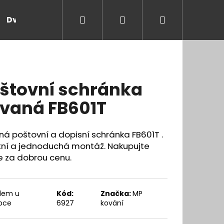
Hledat
Přihlášení
Nákupní
Dveře a zárubně
Kontakt
Blog
Rady
košík
štovní schránka
vaná FB601T
á poštovní a dopisní schránka FB601T .
tní a jednoduchá montáž. Nakupujte
e za dobrou cenu.
dem u
Kód:
Značka:
MP
bce
6927
kování