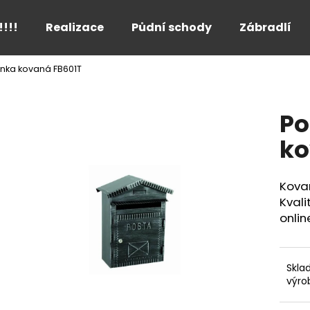
!!!!
Realizace
Půdní schody
Zábradlí
ánka kovaná FB601T
Co potřebujete najít?
Po
HLEDAT
ko
Kovan
Doporučujeme
Kvali
onlin
Skla
výro