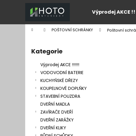
K
Přejít
na
o
Výprodej AKCE !!
obsah
Zpět
Zpět
š
do
do
í
Domů
POŠTOVNÍ SCHRÁNKY
Poštovní schr
k
obchodu
obchodu
P
o
Kategorie
Přeskočit
s
kategorie
t
Výprodej AKCE !!!!!!
r
VODOVODNÍ BATERIE
a
KUCHYŇSKÉ DŘEZY
n
KOUPELNOVÉ DOPLŇKY
n
STAVEBNÍ POUZDRA
í
DVEŘNÍ MADLA
p
ZAVÍRAČE DVEŘÍ
a
DVEŘNÍ ZARÁŽKY
n
DVEŘNÍ KLIKY
e
PŮDNÍ SCHŮDKY