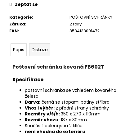
č
Zeptat se
u
j
Kategorie
:
POŠTOVNÍ SCHRÁNKY
e
Záruka
:
2 roky
m
EAN
:
8584138091472
e
Popis
Diskuze
Poštovní schránka kovaná FB602T
Specifikace
poštovní schránka se vzhledem kovaného
železa
Barva:
černá se stopami patiny stříbra
Vhoz i výběr:
z přední strany schránky
Rozměry v/š/h:
350 x 270 x 110mm
Rozměr vhozu:
187 x 30mm
Součástí balení jsou 2 klíče.
není vhodná do exteriéru