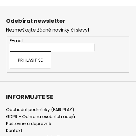
Z
á
Odebírat newsletter
p
Nezmeškejte žádné novinky či slevy!
a
t
E-mail
í
PŘIHLÁSIT SE
INFORMUJTE SE
Obchodní podmínky (FAIR PLAY)
GDPR - Ochrana osobních údajů
Poštovné a dopravné
Kontakt