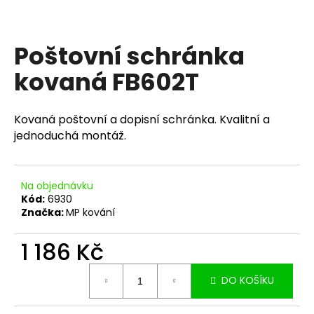
a
j
Poštovní schránka
í
t
kovaná FB602T
?
Kovaná poštovní a dopisní schránka. Kvalitní a
jednoduchá montáž.
HLEDAT
Na objednávku
Kód:
6930
Značka:
MP kování
D
o
1 186 Kč
p
o
Měrná
DO KOŠÍKU
cena:
r
u