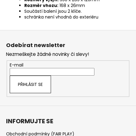
Rozměr vhozu:
168 x 26mm
Součástí balení jsou 2 klíče.
schránka není vhodná do exteriéru
Z
á
Odebírat newsletter
p
Nezmeškejte žádné novinky či slevy!
a
t
E-mail
í
PŘIHLÁSIT SE
INFORMUJTE SE
Obchodní podmínky (FAIR PLAY)