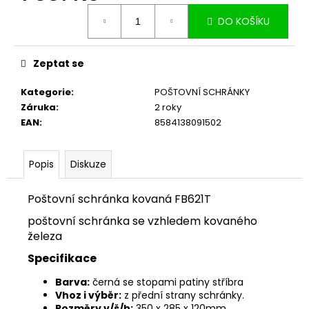
č
Měrná
u
DO KOŠÍKU
cena:
j
e
m
Zeptat se
e
Kategorie
:
POŠTOVNÍ SCHRÁNKY
Záruka
:
2 roky
EAN
:
8584138091502
Popis
Diskuze
Poštovní schránka kovaná FB621T
poštovní schránka se vzhledem kovaného
železa
Specifikace
Barva:
černá se stopami patiny stříbra
Vhoz i výběr:
z přední strany schránky.
Rozměry v/š/h:
350 x 285 x 120mm