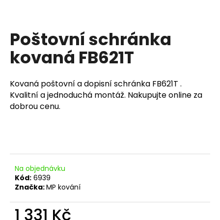
a
j
Poštovní schránka
í
t
kovaná FB621T
?
Kovaná poštovní a dopisní schránka FB621T .
Kvalitní a jednoduchá montáž. Nakupujte online za
dobrou cenu.
HLEDAT
D
o
Na objednávku
p
Kód:
6939
o
Značka:
MP kování
r
u
1 331 Kč