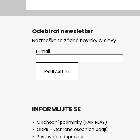
Z
á
Odebírat newsletter
p
Nezmeškejte žádné novinky či slevy!
a
t
E-mail
í
PŘIHLÁSIT SE
INFORMUJTE SE
Obchodní podmínky (FAIR PLAY)
GDPR - Ochrana osobních údajů
Poštovné a dopravné