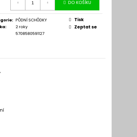
DO KOŠÍKU
:
Tisk
gorie
:
PŮDNÍ SCHŮDKY
ka
:
2 roky
Zeptat se
5708580591127
.
ní