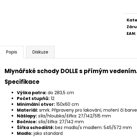
cena
Kate
Záru
EAN
:
Popis
Diskuze
Mlynářské schody DOLLE s přímým vedením
Specifikace
Výška patra:
do 283,5 cm
Počet stupňů:
12
Minimální otvor:
150x60 cm
Materiál:
smrk. Připraveny pro lakování, moření či barve
Nášlapy:
síla/hloubka/šířka: 27/142/515 mm
Bočnice:
síla/šířka: 27/142 mm
Šířka schodiště:
bez madla/s madlem: 545/572 mm
Madlo:
jako standard