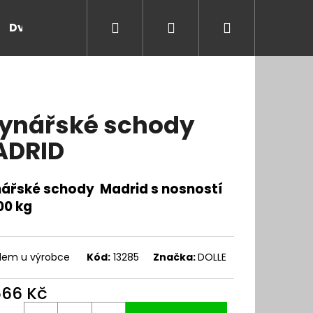
Hledat
Přihlášení
Nákupní
Dveře a zárubně
Kontakt
Blog
Rady
košík
ynářské schody
ADRID
ářské schody Madrid s nosností
00 kg
dem u výrobce
Kód:
13285
Značka:
DOLLE
566 Kč
ná