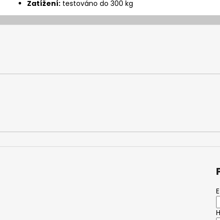
Zatížení:
testováno do 300 kg
E
H