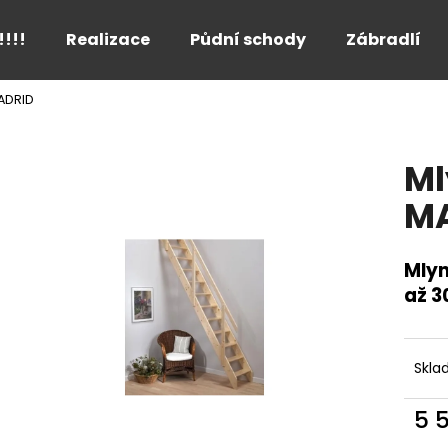
!!!!
Realizace
Půdní schody
Zábradlí
ADRID
Co potřebujete najít?
Ml
HLEDAT
M
Mlyn
Doporučujeme
až 3
Skla
5 
Měr