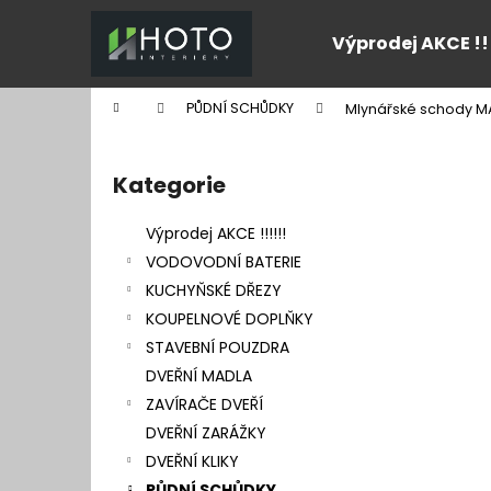
K
Přejít
na
o
Výprodej AKCE !!
obsah
Zpět
Zpět
š
do
do
í
Domů
PŮDNÍ SCHŮDKY
Mlynářské schody M
k
obchodu
obchodu
P
o
Kategorie
Přeskočit
s
kategorie
t
Výprodej AKCE !!!!!!
r
VODOVODNÍ BATERIE
a
KUCHYŇSKÉ DŘEZY
n
KOUPELNOVÉ DOPLŇKY
n
STAVEBNÍ POUZDRA
í
DVEŘNÍ MADLA
p
ZAVÍRAČE DVEŘÍ
a
DVEŘNÍ ZARÁŽKY
n
DVEŘNÍ KLIKY
e
PŮDNÍ SCHŮDKY