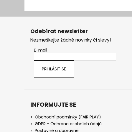
Z
á
Odebírat newsletter
p
Nezmeškejte žádné novinky či slevy!
a
t
E-mail
í
PŘIHLÁSIT SE
INFORMUJTE SE
Obchodní podmínky (FAIR PLAY)
GDPR - Ochrana osobních údajů
Poštovné a dopravné