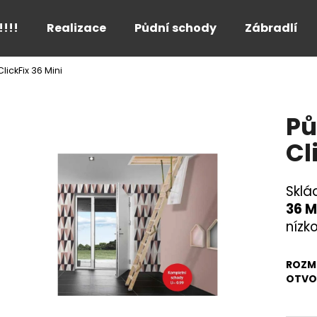
!!!!
Realizace
Půdní schody
Zábradlí
ickFix 36 Mini
Co potřebujete najít?
Pů
HLEDAT
Cl
Sklá
Doporučujeme
36 M
nízk
ROZM
OTVO