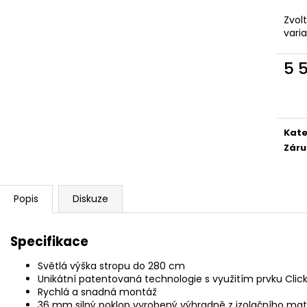
Zvol
vari
5 
Měr
cena
Kate
Záru
Popis
Diskuze
Specifikace
Světlá výška stropu do 280 cm
Unikátní patentovaná technologie s využitím prvku Clic
Rychlá a snadná montáž
36 mm silný poklop vyrobený výhradně z izolačního mater