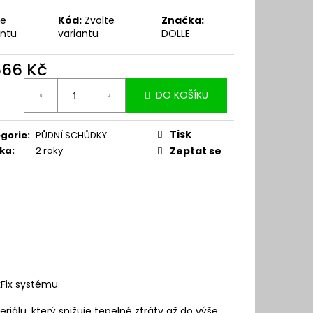
te
Kód:
Zvolte
Značka:
antu
variantu
DOLLE
566 Kč
ná
DO KOŠÍKU
:
Tisk
gorie
:
PŮDNÍ SCHŮDKY
ka
:
2 roky
Zeptat se
kFix systému
iálu, který snižuje tepelné ztráty až do výše