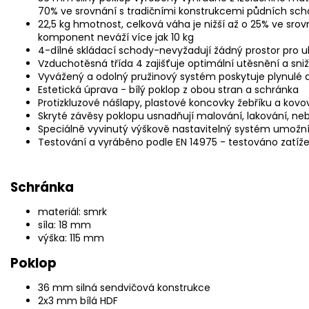
70% ve srovnání s tradičními konstrukcemi půdních sc
22,5 kg hmotnost, celková váha je nižší až o 25% ve sro
komponent neváží více jak 10 kg
4-dílné skládací schody-nevyžadují žádný prostor pro ul
Vzduchotěsná třída 4 zajišťuje optimální utěsnění a sn
Vyvážený a odolný pružinový systém poskytuje plynulé a
Estetická úprava - bílý poklop z obou stran a schránka
Protizkluzové nášlapy, plastové koncovky žebříku a kov
Skryté závěsy poklopu usnadňují malování, lakování, ne
Speciálně vyvinutý výškově nastavitelný systém umožní 
Testování a vyráběno podle EN 14975 - testováno zatíže
Schránka
materiál: smrk
síla: 18 mm
výška: 115 mm
Poklop
36 mm silná sendvičová konstrukce
2x3 mm bílá HDF