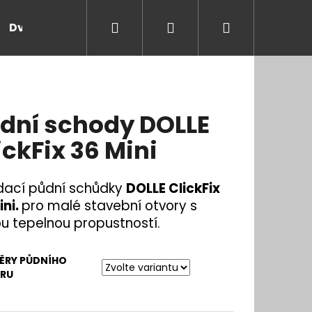
Hledat
Přihlášení
Nákupní
Dveře a zárubně
Kontakt
Blog
Rady
košík
dní schody DOLLE
ickFix 36 Mini
dací půdní schůdky
DOLLE ClickFix
ini.
pro malé stavební otvory s
ou tepelnou propustností.
ĚRY PŮDNÍHO
RU