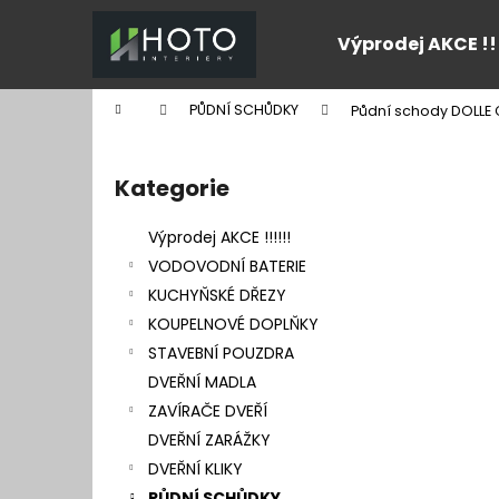
K
Přejít
na
o
Výprodej AKCE !!
obsah
Zpět
Zpět
š
do
do
í
Domů
PŮDNÍ SCHŮDKY
Půdní schody DOLLE Cl
k
obchodu
obchodu
P
o
Kategorie
Přeskočit
s
kategorie
t
Výprodej AKCE !!!!!!
r
VODOVODNÍ BATERIE
a
KUCHYŇSKÉ DŘEZY
n
KOUPELNOVÉ DOPLŇKY
n
STAVEBNÍ POUZDRA
í
DVEŘNÍ MADLA
p
ZAVÍRAČE DVEŘÍ
a
DVEŘNÍ ZARÁŽKY
n
DVEŘNÍ KLIKY
e
PŮDNÍ SCHŮDKY