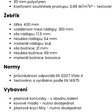
30 mm polystyren
2
Koeficient součinitele prostupu: 0,99 W/m
K° - testová
Žebřík
šířka: 400 mm
vzdálenost mezi nášlapy: 250 mm
síla nášlapu: 17,5 mm
hloubka nášlapu: 54 mm
materiál nášlapu: buk
síla bočnice: 21 mm
hloubka bočnice: 69 mm
materiál bočnice: borovice
Normy
průvzdušnost odpovídá EN 12207 třída 4
testováno a vyráběno podle EN 14975
Vybavení
plastové koncovky - v obsahu balení
kovové madlo - nutno doobjednat
plastové krycí lišty - nutno doobjednat