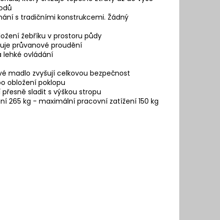
hodů
vnání s tradičními konstrukcemi. Žádný
ožení žebříku v prostoru půdy
ižuje průvanové proudění
 lehké ovládání
ové madlo zvyšují celkovou bezpečnost
bo obložení poklopu
přesně sladit s výškou stropu
ní 265 kg - maximální pracovní zatížení 150 kg