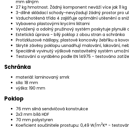
mm silným
27 kg hmotnost. Žádný komponent neváží více jak 11 kg
3-dílné skládací schody-nevyžadují žádný prostor pro ul
Vzduchotěsná třída 4 zajišťuje optimální utěsnění a sn
Vybaveno plastovými krycími lištami
Vyvážený a odolný pružinový systém poskytuje plynulé a
Estetická úprava - bílý poklop z obou stran a schránka
Protizkluzové nášlapy, plastové koncovky žebříku a kov
Skryté závěsy poklopu usnadňují malování, lakování, ne
Speciálně vyvinutý výškově nastavitelný systém umožní 
Testování a vyráběno podle EN 14975 - testováno zatíže
Schránka
materiál: laminovaný smrk
síla: 18 mm
výška: 190 mm
Poklop
76 mm silná sendvičová konstrukce
2x3 mm bílá HDF
70 mm polystyren
2
Koeficient součinitele prostupu: 0,49 W/m
K° - testová