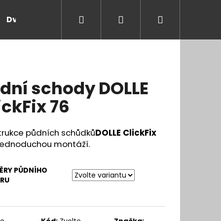
Hledat
Přihlášení
Nákupní
Dveře a zárubně
Kontakt
Blog
Rady
košík
dní schody DOLLE
ickFix 76
trukce půdních schůdků
DOLLE ClickFix
jednoduchou montáží.
ĚRY PŮDNÍHO
RU
te
Kód:
Zvolte
Značka: