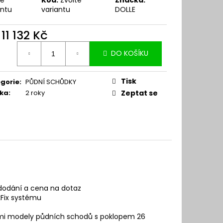
antu
variantu
DOLLE
d
11 132 Kč
ná
DO KOŠÍKU
:
Tisk
gorie
:
PŮDNÍ SCHŮDKY
ka
:
2 roky
Zeptat se
dodání a cena na dotaz
kFix systému
ními modely půdních schodů s poklopem 26