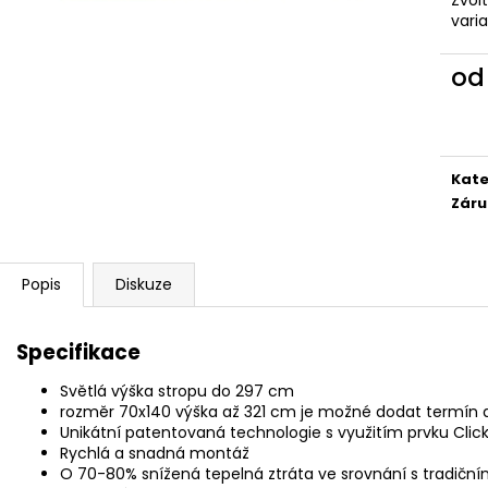
vari
o
Měr
cena
Kate
Záru
Popis
Diskuze
Specifikace
Světlá výška stropu do 297 cm
rozměr 70x140 výška až 321 cm je možné dodat termín 
Unikátní patentovaná technologie s využitím prvku Clic
Rychlá a snadná montáž
O 70-80% snížená tepelná ztráta ve srovnání s tradič