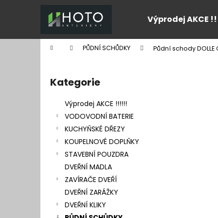
K
Přejít
na
o
Výprodej AKCE !!
obsah
Zpět
Zpět
š
do
do
í
Domů
PŮDNÍ SCHŮDKY
Půdní schody DOLLE C
k
obchodu
obchodu
P
o
Kategorie
Přeskočit
s
kategorie
t
Výprodej AKCE !!!!!!
r
VODOVODNÍ BATERIE
a
KUCHYŇSKÉ DŘEZY
n
KOUPELNOVÉ DOPLŇKY
n
STAVEBNÍ POUZDRA
í
DVEŘNÍ MADLA
p
ZAVÍRAČE DVEŘÍ
a
DVEŘNÍ ZARÁŽKY
n
DVEŘNÍ KLIKY
e
PŮDNÍ SCHŮDKY