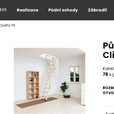
!!!!
Realizace
Půdní schody
Zábradlí
lickFix 76
Co potřebujete najít?
Pů
HLEDAT
Cl
Kons
Doporučujeme
76
s 
ROZM
OTVO
Zvol