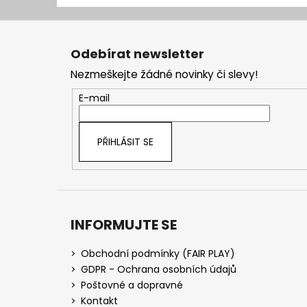
Z
á
Odebírat newsletter
p
Nezmeškejte žádné novinky či slevy!
a
t
E-mail
í
PŘIHLÁSIT SE
INFORMUJTE SE
Obchodní podmínky (FAIR PLAY)
GDPR - Ochrana osobních údajů
Poštovné a dopravné
Kontakt