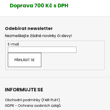
Doprava 700 Kč s DPH
Z
á
Odebírat newsletter
p
Nezmeškejte žádné novinky či slevy!
a
t
E-mail
í
PŘIHLÁSIT SE
INFORMUJTE SE
Obchodní podmínky (FAIR PLAY)
GDPR - Ochrana osobních údajů