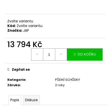
č
u
j
e
Zvolte variantu
m
Kód:
Zvolte variantu
e
Značka:
JAP
13 794 Kč
Měrná
DO KOŠÍKU
cena:
Zeptat se
Kategorie
:
PŮDNÍ SCHŮDKY
Záruka
:
2 roky
Popis
Diskuze