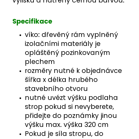
výlisku a natřeny černou barvou.
Specifikace
víko: dřevěný rám vyplněný
izolačními materiály je
opláštěný pozinkovaným
plechem
rozměry nutné k objednávce
šířka x délka hrubého
stavebního otvoru
nutné uvézt výšku podlaha
strop pokud si nevyberete,
přidejte do poznámky jinou
výšku max. výška 320 cm
Pokud je síla stropu, do