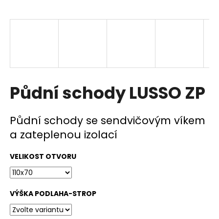
a
j
í
t
?
Půdní schody LUSSO ZP
HLEDAT
Půdní schody se sendvičovým víkem
a zateplenou izolací
D
VELIKOST OTVORU
o
p
o
VÝŠKA PODLAHA-STROP
r
u