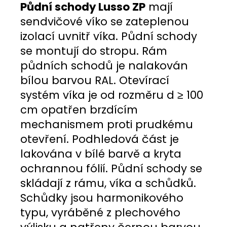
Půdní schody Lusso ZP
mají
sendvičové víko se zateplenou
izolací uvnitř víka. Půdní schody
se montují do stropu. Rám
půdních schodů je nalakován
bílou barvou RAL. Otevírací
systém víka je od rozměru d ≥ 100
cm opatřen brzdícím
mechanismem proti prudkému
otevření. Podhledová část je
lakována v bílé barvě a kryta
ochrannou fólií. Půdní schody se
skládají z rámu, víka a schůdků.
Schůdky jsou harmonikového
typu, vyráběné z plechového