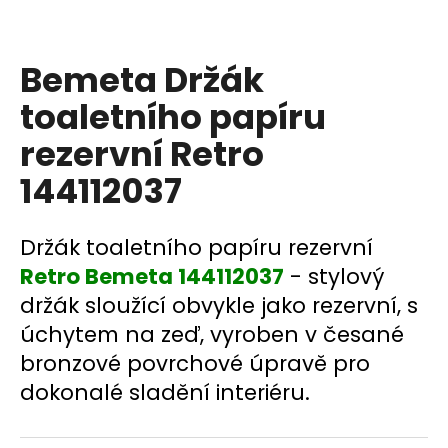
a
j
Bemeta Držák
í
t
toaletního papíru
?
rezervní Retro
144112037
HLEDAT
Držák toaletního papíru rezervní
Retro Bemeta 144112037
- stylový
držák sloužící obvykle jako rezervní, s
D
úchytem na zeď, vyroben v česané
o
bronzové povrchové úpravě pro
p
o
dokonalé sladění interiéru.
r
u