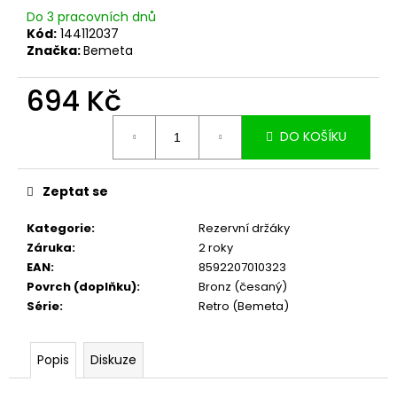
č
Do 3 pracovních dnů
u
Kód:
144112037
j
Značka:
Bemeta
e
m
694 Kč
e
Měrná
DO KOŠÍKU
cena:
Zeptat se
Kategorie
:
Rezervní držáky
Záruka
:
2 roky
EAN
:
8592207010323
Povrch (doplňku)
:
Bronz (česaný)
Série
:
Retro (Bemeta)
Popis
Diskuze