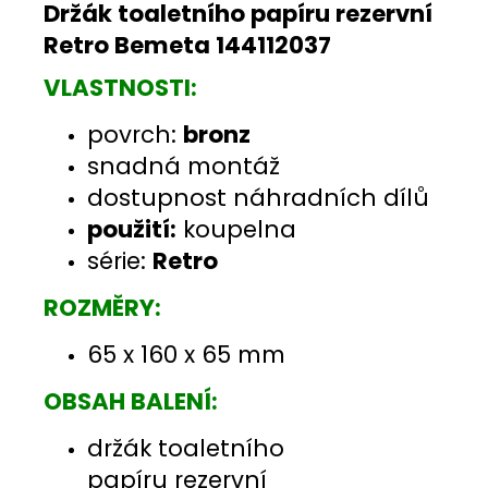
Držák toaletního papíru rezervní
Retro Bemeta 144112037
VLASTNOSTI:
povrch:
bronz
snadná montáž
dostupnost náhradních dílů
použití:
koupelna
série:
Retro
ROZMĚRY:
65 x 160 x 65 mm
OBSAH BALENÍ:
držák toaletního
papíru rezervní