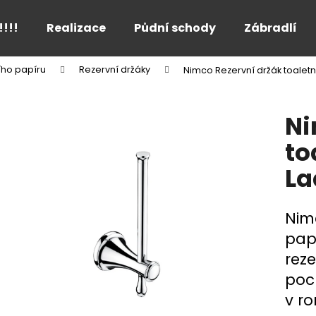
!!!!
Realizace
Půdní schody
Zábradlí
ího papíru
Rezervní držáky
Nimco Rezervní držák toalet
Co potřebujete najít?
Ni
HLEDAT
to
La
Doporučujeme
Nim
pap
reze
poc
v ro