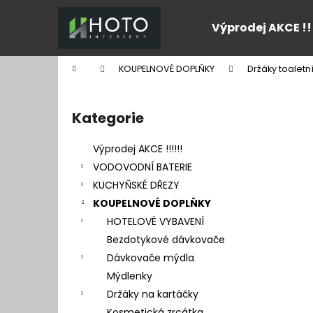
K
Přejít
na
o
Výprodej AKCE !!
obsah
Zpět
Zpět
š
do
do
í
Domů
KOUPELNOVÉ DOPLŇKY
Držáky toaletn
k
obchodu
obchodu
P
o
Kategorie
Přeskočit
s
kategorie
t
Výprodej AKCE !!!!!!
r
VODOVODNÍ BATERIE
a
KUCHYŇSKÉ DŘEZY
n
KOUPELNOVÉ DOPLŇKY
n
HOTELOVÉ VYBAVENÍ
í
Bezdotykové dávkovače
p
Dávkovače mýdla
a
Mýdlenky
n
Držáky na kartáčky
e
Kosmetická zrcátka