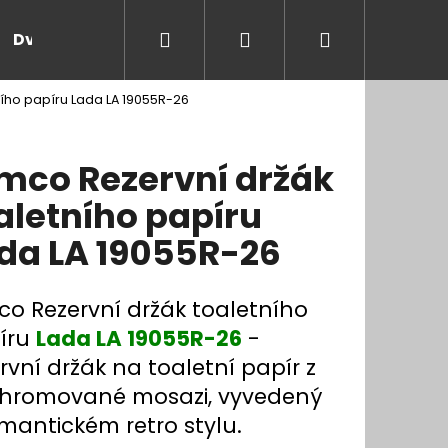
Hledat
Přihlášení
Nákupní
Dveře a zárubně
Kontakt
Blog
Rady
ního papíru Lada LA 19055R-26
košík
mco Rezervní držák
aletního papíru
da LA 19055R-26
co Rezervní držák toaletního
íru
Lada LA 19055R-26
-
rvní držák na toaletní papír z
hromované mosazi, vyvedený
mantickém retro stylu.