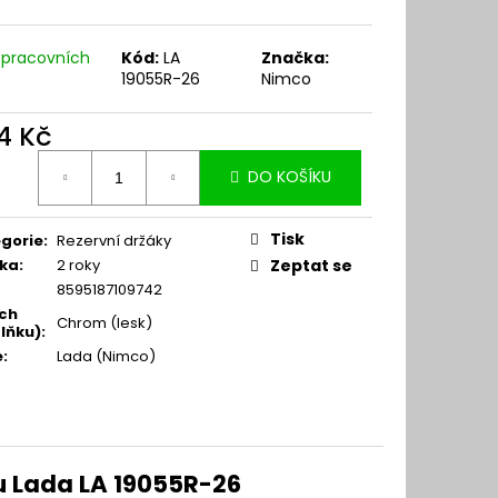
 pracovních
Kód:
LA
Značka:
19055R-26
Nimco
4 Kč
ná
DO KOŠÍKU
:
Tisk
gorie
:
Rezervní držáky
ka
:
2 roky
Zeptat se
8595187109742
ch
Chrom (lesk)
lňku)
:
e
:
Lada (Nimco)
u Lada LA 19055R-26