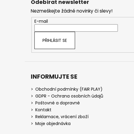
Odebírat newsletter
p
Nezmeškejte žádné novinky či slevy!
a
t
E-mail
í
PŘIHLÁSIT SE
INFORMUJTE SE
Obchodní podmínky (FAIR PLAY)
GDPR - Ochrana osobních údajů
Poštovné a dopravné
Kontakt
Reklamace, vrácení zboží
Moje objednávka