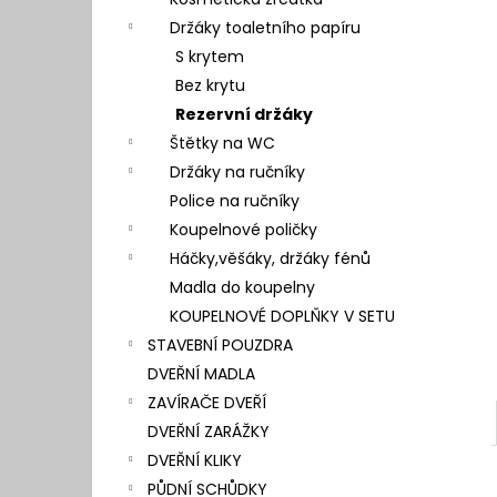
l
Držáky toaletního papíru
S krytem
Bez krytu
Rezervní držáky
Štětky na WC
Držáky na ručníky
Police na ručníky
Koupelnové poličky
Háčky,věšáky, držáky fénů
Madla do koupelny
KOUPELNOVÉ DOPLŇKY V SETU
STAVEBNÍ POUZDRA
DVEŘNÍ MADLA
ZAVÍRAČE DVEŘÍ
DVEŘNÍ ZARÁŽKY
DVEŘNÍ KLIKY
PŮDNÍ SCHŮDKY