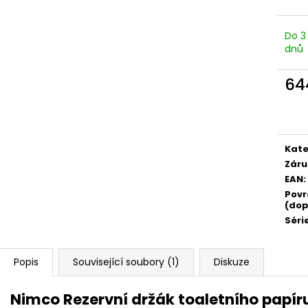
Do 3
dnů
64
Měr
cena
Kate
Záru
EAN
:
Povr
(dop
Séri
Popis
Související soubory (1)
Diskuze
Nimco Rezervní držák toaletního papír