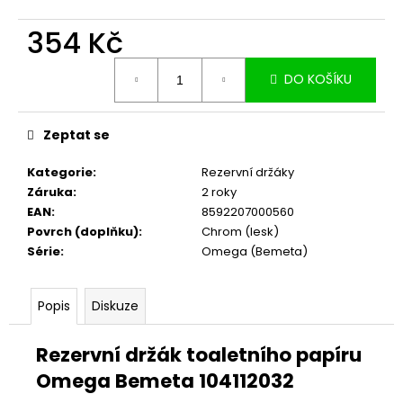
č
u
354 Kč
j
e
Měrná
m
DO KOŠÍKU
cena:
e
Zeptat se
Kategorie
:
Rezervní držáky
Záruka
:
2 roky
EAN
:
8592207000560
Povrch (doplňku)
:
Chrom (lesk)
Série
:
Omega (Bemeta)
Popis
Diskuze
Rezervní držák toaletního papíru
Omega Bemeta 104112032