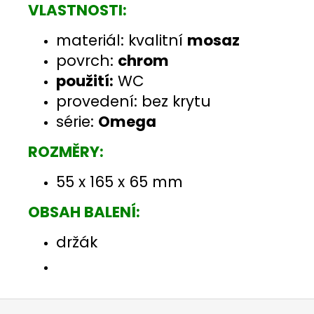
VLASTNOSTI:
materiál: kvalitní
mosaz
povrch:
chrom
použití:
WC
provedení: bez krytu
série:
Omega
ROZMĚRY:
55 x 165 x 65 mm
OBSAH BALENÍ:
držák
Z