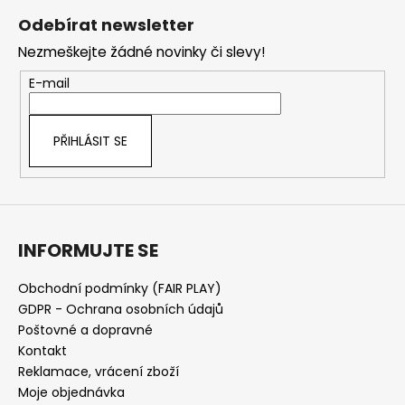
á
Odebírat newsletter
p
Nezmeškejte žádné novinky či slevy!
a
t
E-mail
í
PŘIHLÁSIT SE
INFORMUJTE SE
Obchodní podmínky (FAIR PLAY)
GDPR - Ochrana osobních údajů
Poštovné a dopravné
Kontakt
Reklamace, vrácení zboží
Moje objednávka