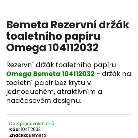
a
j
Bemeta Rezervní držák
í
t
toaletního papíru
?
Omega 104112032
Rezervní držák toaletního papíru
HLEDAT
Omega Bemeta 104112032
- držák na
toaletní papír bez krytu v
jednoduchém, atraktivním a
D
nadčasovém designu.
o
p
o
Do 3 pracovních dnů
r
Kód:
104112032
u
Značka:
Bemeta