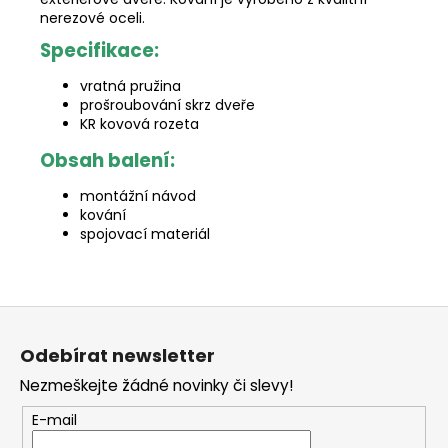
nerezové oceli.
Specifikace:
vratná pružina
prošroubování skrz dveře
KR kovová rozeta
Obsah balení:
montážní návod
kování
spojovací materiál
Z
á
Odebírat newsletter
p
Nezmeškejte žádné novinky či slevy!
a
t
E-mail