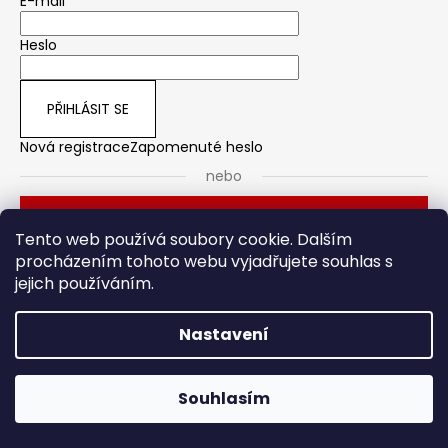
E-mail
Heslo
PŘIHLÁSIT SE
Nová registrace
Zapomenuté heslo
nebo
Přihlásit se přes Seznam
Tento web používá soubory cookie. Dalším
procházením tohoto webu vyjadřujete souhlas s
jejich používáním.
Dveřní kování
Stavební pouzdro
Nastavení
Vytvořil Shoptet
Souhlasím
Copyright 2026
HOTO
. Všechna práva vyhrazena.