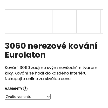
a
j
í
t
?
3060 nerezové kování
Eurolaton
HLEDAT
Kování 3060 zaujme svým nevšedním tvarem
kliky. Kování se hodí do každého interiéru.
D
Nakupujte online za skvělou cenu.
o
p
VARIANTY
?
o
r
u