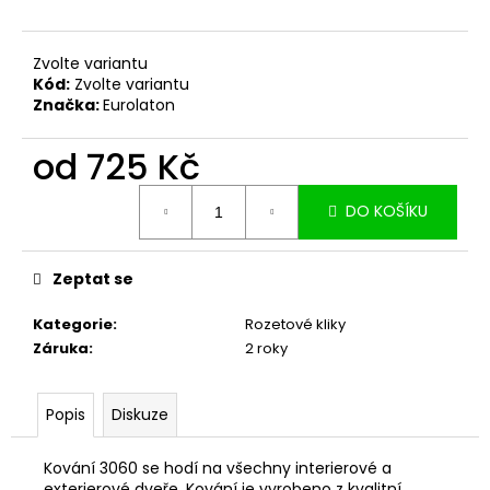
č
u
j
Zvolte variantu
e
Kód:
Zvolte variantu
m
Značka:
Eurolaton
e
od
725 Kč
Měrná
DO KOŠÍKU
cena:
Zeptat se
Kategorie
:
Rozetové kliky
Záruka
:
2 roky
Popis
Diskuze
Kování 3060 se hodí na všechny interierové a
exterierové dveře. Kování je vyrobeno z kvalitní