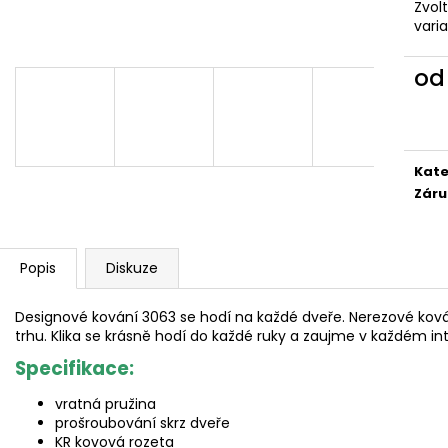
Zvol
vari
o
Měr
cena
Kate
Záru
Popis
Diskuze
Designové kování 3063 se hodí na každé dveře. Nerezové ko
trhu. Klika se krásně hodí do každé ruky a zaujme v každém int
Specifikace:
vratná pružina
prošroubování skrz dveře
KR kovová rozeta