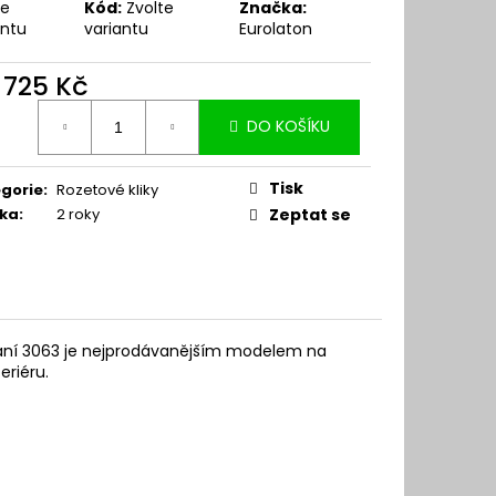
te
Kód:
Zvolte
Značka:
antu
variantu
Eurolaton
d
725 Kč
ná
DO KOŠÍKU
:
Tisk
gorie
:
Rozetové kliky
ka
:
2 roky
Zeptat se
vání 3063 je nejprodávanějším modelem na
eriéru.