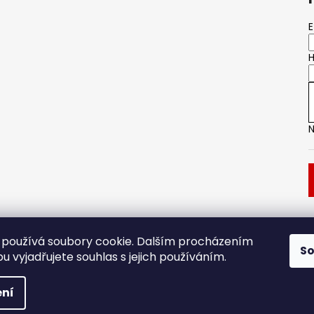
E
H
N
Dveřní kování
Stavební pouzdro
používá soubory cookie. Dalším procházením
S
 vyjadřujete souhlas s jejich používáním.
.
ní