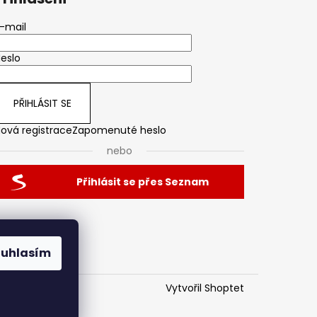
-mail
eslo
PŘIHLÁSIT SE
ová registrace
Zapomenuté heslo
nebo
Přihlásit se přes Seznam
ouhlasím
Vytvořil Shoptet