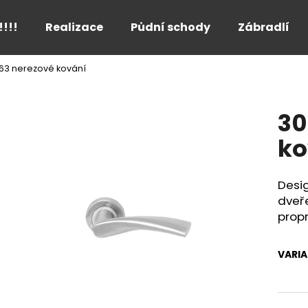
!!!!
Realizace
Půdní schody
Zábradlí
63 nerezové kování
Co potřebujete najít?
30
HLEDAT
ko
Desi
Doporučujeme
dveř
prop
VARI