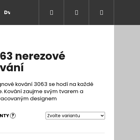
Hledat
Přihlášení
Nákupní
Dveře a zárubně
Kontakt
Blog
Rady
košík
63 nerezové
vání
gnové kování 3063 se hodí na každé
e. Kování zaujme svým tvarem a
racovaným designem
ANTY
?