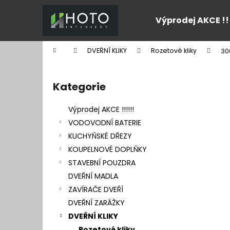
K
Přejít
na
o
Výprodej AKCE !!
obsah
Zpět
Zpět
š
do
do
í
Domů
DVEŘNÍ KLIKY
Rozetové kliky
30
k
obchodu
obchodu
P
o
Kategorie
Přeskočit
s
kategorie
t
Výprodej AKCE !!!!!!
r
VODOVODNÍ BATERIE
a
KUCHYŇSKÉ DŘEZY
n
KOUPELNOVÉ DOPLŇKY
n
STAVEBNÍ POUZDRA
í
DVEŘNÍ MADLA
p
ZAVÍRAČE DVEŘÍ
a
DVEŘNÍ ZARÁŽKY
n
DVEŘNÍ KLIKY
e
Rozetové kliky