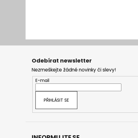
Z
á
Odebírat newsletter
p
Nezmeškejte žádné novinky či slevy!
a
t
E-mail
í
PŘIHLÁSIT SE
INFORMUJTE SE