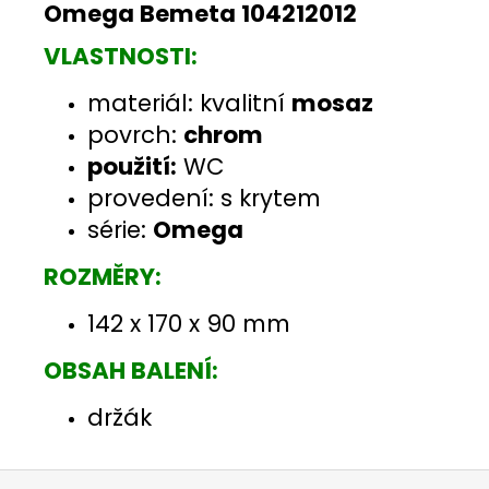
Omega Bemeta 104212012
VLASTNOSTI:
materiál: kvalitní
mosaz
povrch:
chrom
použití:
WC
provedení: s krytem
série:
Omega
ROZMĚRY:
142 x 170 x 90 mm
OBSAH BALENÍ:
držák
Z