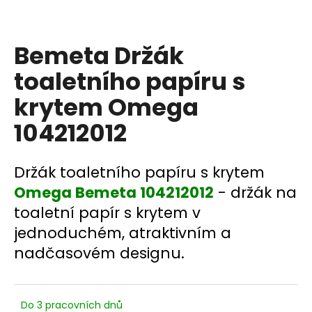
a
j
Bemeta Držák
í
t
toaletního papíru s
?
krytem Omega
104212012
HLEDAT
Držák toaletního papíru s krytem
Omega Bemeta 104212012
- držák na
toaletní papír s krytem v
D
jednoduchém, atraktivním a
o
nadčasovém designu.
p
o
r
u
Do 3 pracovních dnů