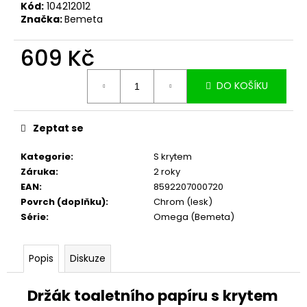
č
Kód:
104212012
u
Značka:
Bemeta
j
e
609 Kč
m
Měrná
e
DO KOŠÍKU
cena:
Zeptat se
Kategorie
:
S krytem
Záruka
:
2 roky
EAN
:
8592207000720
Povrch (doplňku)
:
Chrom (lesk)
Série
:
Omega (Bemeta)
Popis
Diskuze
Držák toaletního papíru s krytem