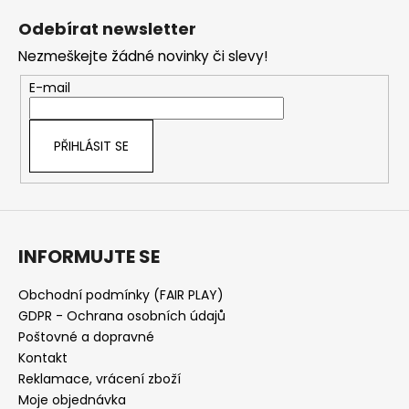
á
Odebírat newsletter
p
Nezmeškejte žádné novinky či slevy!
a
t
E-mail
í
PŘIHLÁSIT SE
INFORMUJTE SE
Obchodní podmínky (FAIR PLAY)
GDPR - Ochrana osobních údajů
Poštovné a dopravné
Kontakt
Reklamace, vrácení zboží
Moje objednávka