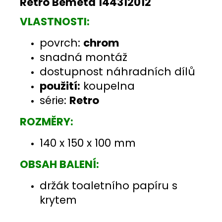
Retro Bemeta 144312012
VLASTNOSTI:
povrch:
chrom
snadná montáž
dostupnost náhradních dílů
použití:
koupelna
série:
Retro
ROZMĚRY:
140 x 150 x 100 mm
OBSAH BALENÍ:
držák toaletního papíru s
krytem