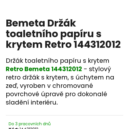
a
j
Bemeta Držák
í
t
toaletního papíru s
?
krytem Retro 144312012
Držák toaletního papíru s krytem
HLEDAT
Retro Bemeta 144312012
- stylový
retro držák s krytem, s úchytem na
zeď, vyroben v chromované
D
povrchové úpravě pro dokonalé
o
sladění interiéru.
p
o
r
u
Do 3 pracovních dnů