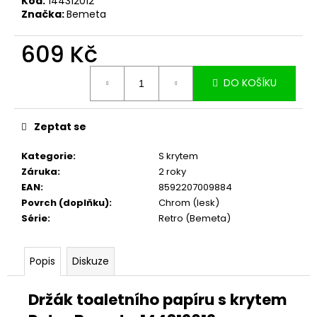
č
Kód:
144312012
Značka:
Bemeta
u
j
609 Kč
e
m
Měrná
e
DO KOŠÍKU
cena:
Zeptat se
Kategorie
:
S krytem
Záruka
:
2 roky
EAN
:
8592207009884
Povrch (doplňku)
:
Chrom (lesk)
Série
:
Retro (Bemeta)
Popis
Diskuze
Držák toaletního papíru s krytem