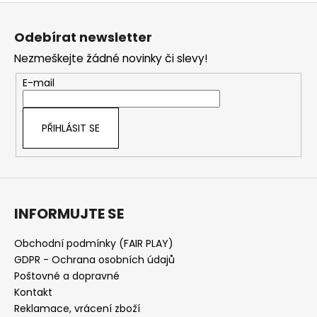
Z
á
Odebírat newsletter
p
Nezmeškejte žádné novinky či slevy!
a
t
E-mail
í
PŘIHLÁSIT SE
INFORMUJTE SE
Obchodní podmínky (FAIR PLAY)
GDPR - Ochrana osobních údajů
Poštovné a dopravné
Kontakt
Reklamace, vrácení zboží