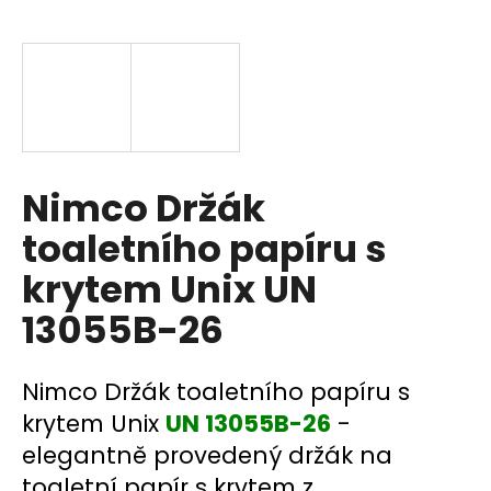
a
j
í
t
?
Nimco Držák
toaletního papíru s
HLEDAT
krytem Unix UN
13055B-26
D
o
Nimco Držák toaletního papíru s
p
o
krytem Unix
UN 13055B-26
-
r
elegantně provedený držák na
u
toaletní papír s krytem z