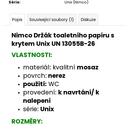
Série
:
Unix (Nimco)
Popis
Související soubory (1)
Diskuze
Nimco Držák toaletního papíru s
krytem Unix UN 13055B-26
VLASTNOSTI:
materiál: kvalitní
mosaz
povrch:
nerez
použití:
WC
provedení:
k navrtání/ k
nalepení
série:
Unix
ROZMĚRY: