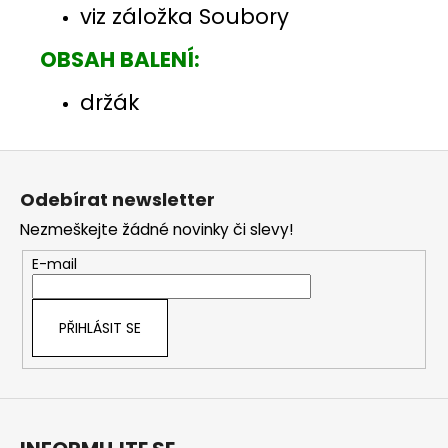
viz záložka Soubory
OBSAH BALENÍ:
držák
Z
á
Odebírat newsletter
p
Nezmeškejte žádné novinky či slevy!
a
t
E-mail
í
PŘIHLÁSIT SE