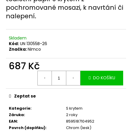
č
pochromované mosazi, k navrtání či
u
j
nalepení.
e
m
e
Skladem
Kód:
UN 13055B-26
Značka:
Nimco
687 Kč
Měrná
DO KOŠÍKU
cena:
Zeptat se
Kategorie
:
S krytem
Záruka
:
2 roky
EAN
:
8595187104952
Povrch (doplňku)
:
Chrom (lesk)