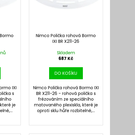
 Bormo
Nimco Polička rohová Bormo
IXI BR X211-26
dnů
Skladem
687 Kč
DO KOŠÍKU
ormo IXI
Nimco Polička rohová Bormo IXI
lička s
BR X211-26 - rohová polička s
álního
frézováním ze speciálního
které je
matovaného plexiskla, které je
lné,...
oproti sklu hůře rozbitelné,...