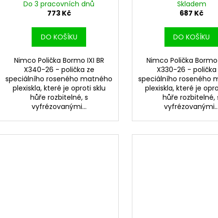
Do 3 pracovních dnů
Skladem
773 Kč
687 Kč
DO KOŠÍKU
DO KOŠÍKU
Nimco Polička Bormo IXI BR
Nimco Polička Bormo 
X340-26 - polička ze
X330-26 - polička
speciálního roseného matného
speciálního roseného
plexiskla, které je oproti sklu
plexiskla, které je opro
hůře rozbitelné, s
hůře rozbitelné, 
vyfrézovanými...
vyfrézovanými..