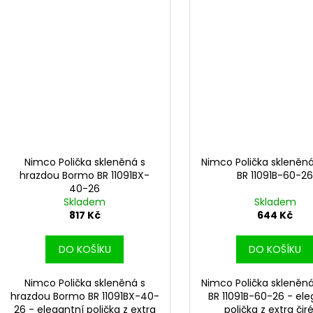
Nimco Polička skleněná s
Nimco Polička skleněn
hrazdou Bormo BR 11091BX-
BR 11091B-60-2
40-26
Skladem
Skladem
817 Kč
644 Kč
DO KOŠÍKU
DO KOŠÍKU
Nimco Polička skleněná s
Nimco Polička skleněn
hrazdou Bormo BR 11091BX-40-
BR 11091B-60-26 - ele
26 - elegantní polička z extra
polička z extra čir