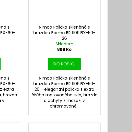
ěná s
Nimco Polička skleněná s
1BX-60-
hrazdou Bormo BR 11091BX-50-
26
Skladem
859 Kč
DO KOŠÍKU
ěná s
Nimco Polička skleněná s
1BX-60-
hrazdou Bormo BR 11091BX-50-
 z extra
26 - elegantní polička z extra
, hrazda
čirého matovaného skla, hrazda
i v
a úchyty z mosazi v
chromované...