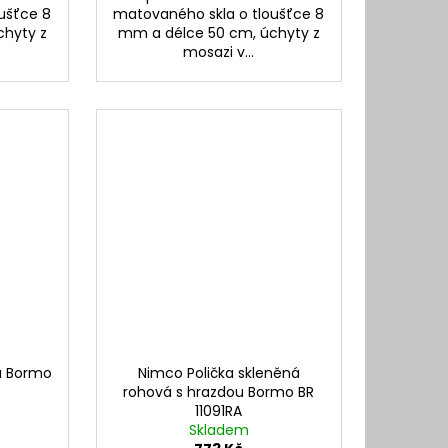
ušťce 8
matovaného skla o tloušťce 8
chyty z
mm a délce 50 cm, úchyty z
mosazi v...
á Bormo
Nimco Polička skleněná
rohová s hrazdou Bormo BR
11091RA
Skladem