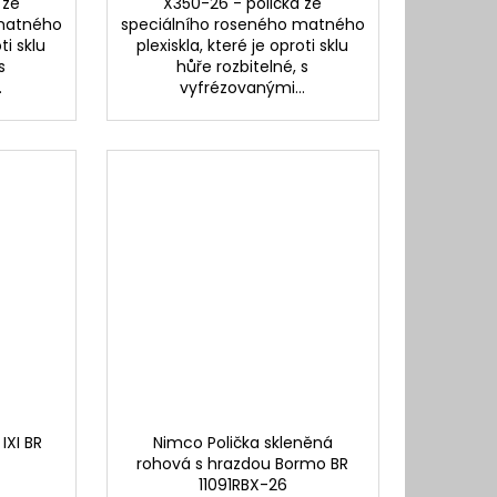
 ze
X350-26 - polička ze
 matného
speciálního roseného matného
ti sklu
plexiskla, které je oproti sklu
s
hůře rozbitelné, s
.
vyfrézovanými...
IXI BR
Nimco Polička skleněná
rohová s hrazdou Bormo BR
11091RBX-26