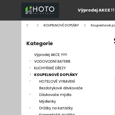
K
Přejít
na
o
Výprodej AKCE !!
obsah
Zpět
Zpět
š
do
do
í
Domů
KOUPELNOVÉ DOPLŇKY
Koupelnové po
k
obchodu
obchodu
P
o
Kategorie
Přeskočit
s
kategorie
t
Výprodej AKCE !!!!!!
r
VODOVODNÍ BATERIE
a
KUCHYŇSKÉ DŘEZY
n
KOUPELNOVÉ DOPLŇKY
n
HOTELOVÉ VYBAVENÍ
í
Bezdotykové dávkovače
p
Dávkovače mýdla
a
Mýdlenky
n
Držáky na kartáčky
e
Kosmetická zrcátka