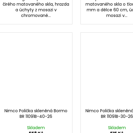
čirého matovaného skla, hrazda
matovaného skla o tlo
a úchyty z mosazi v
mm a délce 60 cm, ú
chromované...
mosazi v...
Nimco Polička skleněná Bormo
Nimco Polička skleněn
BR 11091B-40-26
BR 11091B-30-26
Skladem
Skladem