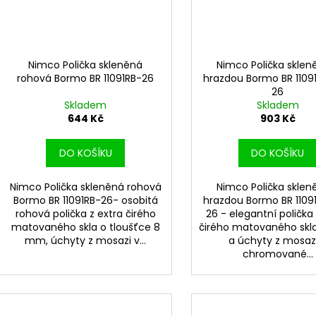
Nimco Polička skleněná
Nimco Polička sklen
rohová Bormo BR 11091RB-26
hrazdou Bormo BR 1109
26
Skladem
Skladem
644 Kč
903 Kč
DO KOŠÍKU
DO KOŠÍKU
Nimco Polička skleněná rohová
Nimco Polička sklen
Bormo BR 11091RB-26- osobitá
hrazdou Bormo BR 1109
rohová polička z extra čirého
26 - elegantní polička
matovaného skla o tloušťce 8
čirého matovaného skla
mm, úchyty z mosazi v...
a úchyty z mosaz
chromované...