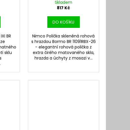
Skladem
817 Kč
DO KOŠÍKU
IXI BR
Nimco Polička skleněná rohová
 ze
s hrazdou Bormo BR 11091RBX-26
 matného
- elegantní rohová polička z
ti sklu
extra čirého matovaného skla,
s
hrazda a úchyty z mosazi v...
.