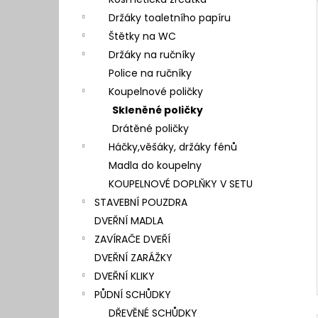
l
Držáky toaletního papíru
Štětky na WC
Držáky na ručníky
Police na ručníky
Koupelnové poličky
Skleněné poličky
Drátěné poličky
Háčky,věšáky, držáky fénů
Madla do koupelny
KOUPELNOVÉ DOPLŇKY V SETU
STAVEBNÍ POUZDRA
DVEŘNÍ MADLA
ZAVÍRAČE DVEŘÍ
DVEŘNÍ ZARÁŽKY
DVEŘNÍ KLIKY
PŮDNÍ SCHŮDKY
DŘEVĚNÉ SCHŮDKY