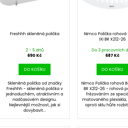
r
u
o
k
d
t
u
ů
k
Freshhh skleněná polička
Nimco Polička rohová
t
IXI BR X212-26
ů
2 - 5 dnů
Do 3 pracovních 
690 Kč
687 Kč
DO KOŠÍKU
DO KOŠÍKU
Skleněná polička od značky
Nimco Polička rohová B
Freshhh - skleněná polička v
BR X212-26 - rohová po
jednoduchém, atraktivním a
frézováním ze speci
nadčasovém designu.
matovaného plexiskla, 
Nejlevnější možnost, jak si
oproti sklu hůře rozbite
dovybavit...