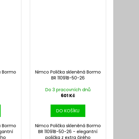
á Bormo
Nimco Polička skleněná Bormo
6
BR 11091B-50-26
Do 3 pracovních dnů
601 Kč
DO KOŠÍKU
á Bormo
Nimco Polička skleněná Bormo
gantní
BR 11091B-50-26 - elegantní
ého
polička z extra čirého