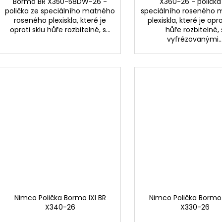
Bormo BR X350-58DW-26 -
X360-26 - polička
polička ze speciálního matného
speciálního roseného
roseného plexiskla, které je
plexiskla, které je opro
oproti sklu hůře rozbitelné, s...
hůře rozbitelné, 
vyfrézovanými..
Nimco Polička Bormo IXI BR
Nimco Polička Bormo 
X340-26
X330-26