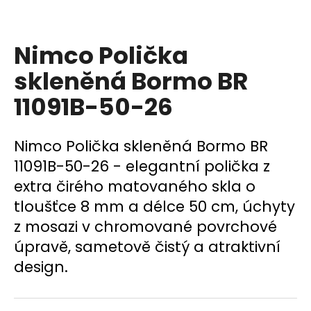
a
j
Nimco Polička
í
t
skleněná Bormo BR
?
11091B-50-26
Nimco Polička skleněná Bormo BR
HLEDAT
11091B-50-26 - elegantní polička z
extra čirého matovaného skla o
tloušťce 8 mm a délce 50 cm, úchyty
D
z mosazi v chromované povrchové
o
úpravě, sametově čistý a atraktivní
p
design.
o
r
u