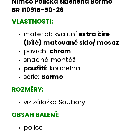
Nimco Polička skleněná Bormo
BR 11091B-50-26
VLASTNOSTI:
materiál: kvalitní
extra čiré
(bílé)
matované sklo/ mosaz
povrch:
chrom
snadná montáž
použití:
koupelna
série:
Bormo
ROZMĚRY:
viz záložka Soubory
OBSAH BALENÍ:
police