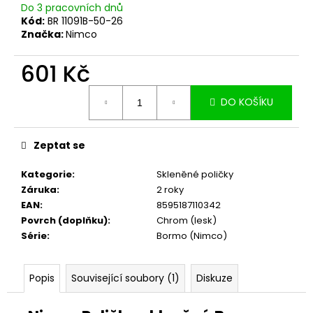
č
Do 3 pracovních dnů
u
Kód:
BR 11091B-50-26
j
Značka:
Nimco
e
m
601 Kč
e
Měrná
DO KOŠÍKU
cena:
Zeptat se
Kategorie
:
Skleněné poličky
Záruka
:
2 roky
EAN
:
8595187110342
Povrch (doplňku)
:
Chrom (lesk)
Série
:
Bormo (Nimco)
Popis
Související soubory (1)
Diskuze