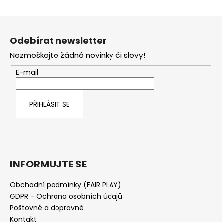
Z
á
Odebírat newsletter
p
Nezmeškejte žádné novinky či slevy!
a
t
E-mail
í
PŘIHLÁSIT SE
INFORMUJTE SE
Obchodní podmínky (FAIR PLAY)
GDPR - Ochrana osobních údajů
Poštovné a dopravné
Kontakt