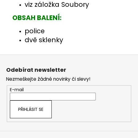
viz záložka Soubory
OBSAH BALENÍ:
police
dvě sklenky
Z
á
Odebírat newsletter
p
Nezmeškejte žádné novinky či slevy!
a
t
E-mail
í
PŘIHLÁSIT SE