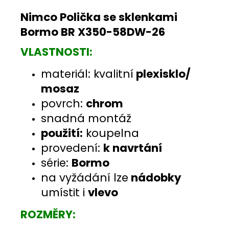
Nimco Polička se sklenkami
Bormo BR X350-58DW-26
VLASTNOSTI:
materiál: kvalitní
plexisklo
/
mosaz
povrch:
chrom
snadná montáž
použití:
koupelna
provedení:
k navrtání
série:
Bormo
na vyžádání lze
nádobky
umístit i
vlevo
ROZMĚRY: