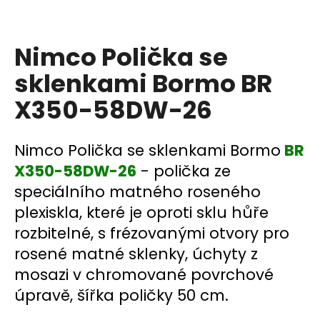
a
j
Nimco Polička se
í
t
sklenkami Bormo BR
?
X350-58DW-26
Nimco Polička se sklenkami Bormo
BR
HLEDAT
X350-58DW-26
- polička ze
speciálního matného roseného
plexiskla, které je oproti sklu hůře
D
rozbitelné, s frézovanými otvory pro
o
rosené matné sklenky, úchyty z
p
mosazi v chromované povrchové
o
r
úpravě, šířka poličky 50 cm.
u