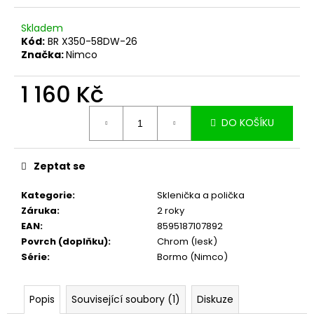
č
u
Skladem
j
Kód:
BR X350-58DW-26
e
Značka:
Nimco
m
e
1 160 Kč
Měrná
DO KOŠÍKU
cena:
Zeptat se
Kategorie
:
Sklenička a polička
Záruka
:
2 roky
EAN
:
8595187107892
Povrch (doplňku)
:
Chrom (lesk)
Série
:
Bormo (Nimco)
Popis
Související soubory (1)
Diskuze