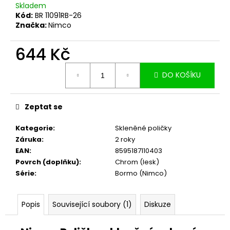
č
Skladem
u
Kód:
BR 11091RB-26
j
Značka:
Nimco
e
m
644 Kč
e
Měrná
DO KOŠÍKU
cena:
Zeptat se
Kategorie
:
Skleněné poličky
Záruka
:
2 roky
EAN
:
8595187110403
Povrch (doplňku)
:
Chrom (lesk)
Série
:
Bormo (Nimco)
Popis
Související soubory (1)
Diskuze