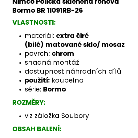
Nimco Polička skleněná rohová
Bormo BR 11091RB-26
VLASTNOSTI:
materiál:
extra čiré
(bílé)
matované sklo/ mosaz
povrch:
chrom
snadná montáž
dostupnost náhradních dílů
použití:
koupelna
série:
Bormo
ROZMĚRY:
viz záložka Soubory
OBSAH BALENÍ: