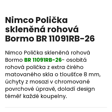
a
j
Nimco Polička
í
t
skleněná rohová
?
Bormo BR 11091RB-26
Nimco Polička skleněná rohová
HLEDAT
Bormo
BR 11091RB-26
- osobitá
rohová polička z extra čirého
matovaného skla o tloušťce 8 mm,
D
úchyty z mosazi v chromované
o
povrchové úpravě, doladí design
p
téměř každé koupelny.
o
r
u