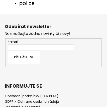
police
Z
á
Odebírat newsletter
p
Nezmeškejte žádné novinky či slevy!
a
t
E-mail
í
PŘIHLÁSIT SE
INFORMUJTE SE
Obchodní podmínky (FAIR PLAY)
GDPR - Ochrana osobních údajů
Poštovné a dopravné