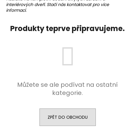
interiérových dveří. Stačí nás
kontaktovat
pro více
a
informací.
j
í
Produkty teprve připravujeme.
t
?
HLEDAT
Můžete se ale podívat na ostatní
kategorie.
D
o
p
o
ZPĚT DO OBCHODU
r
u