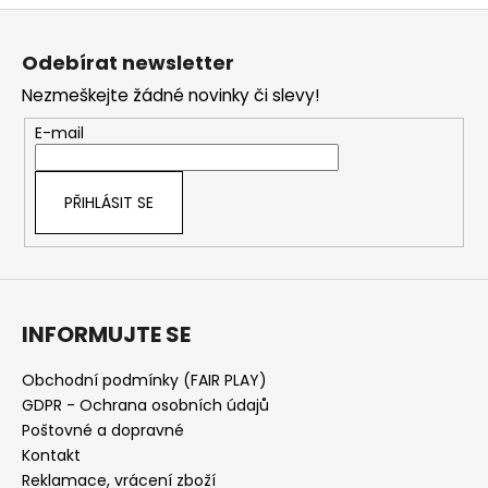
č
Z
u
á
j
Odebírat newsletter
e
p
Nezmeškejte žádné novinky či slevy!
m
a
e
t
E-mail
í
PŘIHLÁSIT SE
INFORMUJTE SE
Obchodní podmínky (FAIR PLAY)
GDPR - Ochrana osobních údajů
Poštovné a dopravné
Kontakt
Reklamace, vrácení zboží