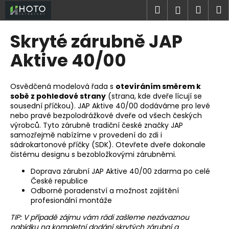
K
Přejít
Hledat
Náku
M
Přihlášen
na
o
obsah
Zpět
Zpět
košík
š
Skryté zárubně JAP
í
C
Aktive 40/00
k
o
p
Osvědčená modelová řada s
otevíráním směrem k
o
sobě z pohledové strany
(strana, kde dveře lícují se
sousední příčkou). JAP Aktive 40/00 dodáváme pro levé
t
nebo pravé bezpolodrážkové dveře od všech českých
ř
výrobců. Tyto zárubně tradiční české značky JAP
e
samozřejmě nabízíme v provedení do zdi i
sádrokartonové příčky (SDK). Otevřete dveře dokonale
b
čistému designu s bezobložkovými zárubněmi.
u
Doprava zárubní JAP Aktive 40/00 zdarma po celé
j
České republice
e
Odborné poradenství a možnost zajištění
t
profesionální montáže
e
TIP: V případě zájmu vám rádi zašleme nezávaznou
n
nabídku na kompletní dodání skrytých zárubní a