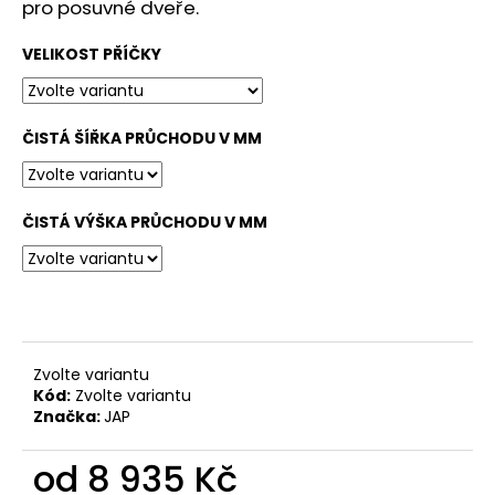
č
pro posuvné dveře.
u
j
VELIKOST PŘÍČKY
e
m
e
ČISTÁ ŠÍŘKA PRŮCHODU V MM
ČISTÁ VÝŠKA PRŮCHODU V MM
Zvolte variantu
Kód:
Zvolte variantu
Značka:
JAP
od
8 935 Kč