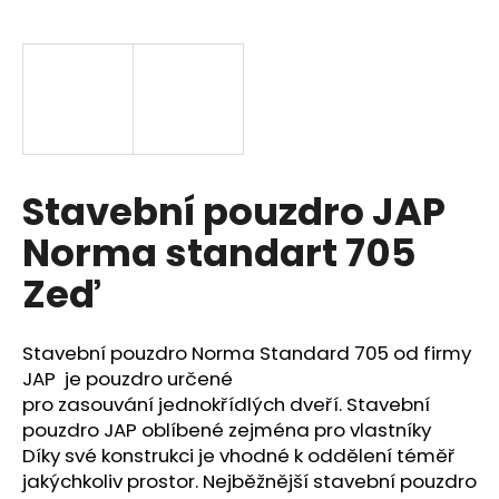
a
j
í
t
?
Stavební pouzdro JAP
Norma standart 705
HLEDAT
Zeď
Stavební pouzdro Norma Standard 705 od firmy
D
o
JAP je pouzdro určené
p
pro zasouvání jednokřídlých dveří. Stavební
o
pouzdro JAP oblíbené zejména pro vlastníky
r
Díky své konstrukci je vhodné k oddělení téměř
u
jakýchkoliv prostor. Nejběžnější stavební pouzdro