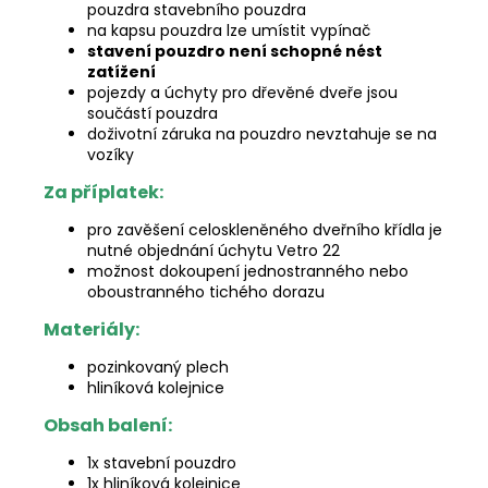
pouzdra stavebního pouzdra
na kapsu pouzdra lze umístit vypínač
stavení pouzdro není schopné nést
zatížení
pojezdy a úchyty pro dřevěné dveře jsou
součástí pouzdra
doživotní záruka na pouzdro nevztahuje se na
vozíky
Za příplatek:
pro zavěšení celoskleněného dveřního křídla je
nutné objednání úchytu Vetro 22
možnost dokoupení jednostranného nebo
oboustranného tichého dorazu
Materiály:
pozinkovaný plech
hliníková kolejnice
Obsah balení:
1x stavební pouzdro
1x hliníková kolejnice