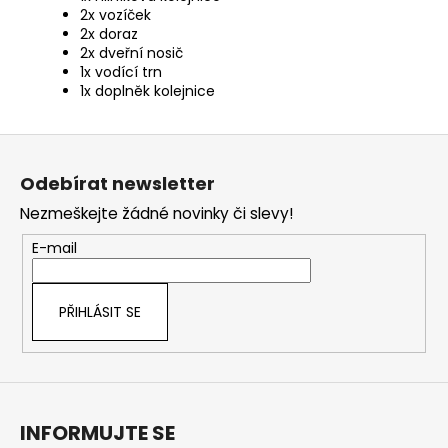
2x vozíček
2x doraz
2x dveřní nosič
1x vodící trn
1x doplněk kolejnice
Z
á
Odebírat newsletter
p
Nezmeškejte žádné novinky či slevy!
a
t
E-mail
í
PŘIHLÁSIT SE
INFORMUJTE SE