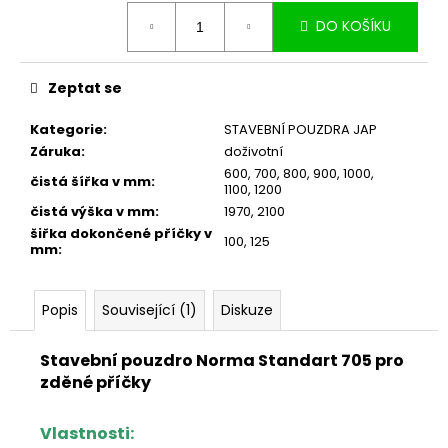
Měrná
DO KOŠÍKU
cena:
Zeptat se
Kategorie
:
STAVEBNÍ POUZDRA JAP
Záruka
:
doživotní
600
,
700
,
800
,
900
,
1000
,
čistá šířka v mm
:
1100
,
1200
čistá výška v mm
:
1970, 2100
šiřka dokončené příčky v
100
,
125
mm
:
Popis
Související (1)
Diskuze
Stavební pouzdro Norma Standart 705 pro
zděné příčky
Vlastnosti: