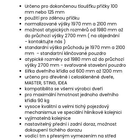
Určeno pro dokončenou tloušťku příčky 100
mm nebo 125 mm
použití pro zděnou příčku
normalizované výšky 1970 mm a 2100 mm
možnost atypických rozměrů od 1980 mm až
do průchozí výšky 2700 mm ( na objednání
-
kontaktujte nás
)
standardní výška průchodu je 1970 mm a 2100
mm - standartní klinčované pouzdro
atypické rozměry od 1980 mm až do průchozí
výšky 2700 mm - svařované stavební pouzdro
šířka dveřního křídla od 600 mm až 1200 mm
určeno pro dřevěné i celoskleněné dveře,
MASTER, STING, IDEA
kompatibilita se všemi výrobci dveří
pro maximální hmotnost jednoho dveřního
křídla 90 kg
vysoce kvalitní a velmi tichý pojezdový
mechanismus ve speciální hliníkové kolejnici
vyjímatelná kolejnice
nastavitelný přední i zadní doraz, možnost
dokoupení tichého dorazu
vodící trn s přesným vymezením na střed