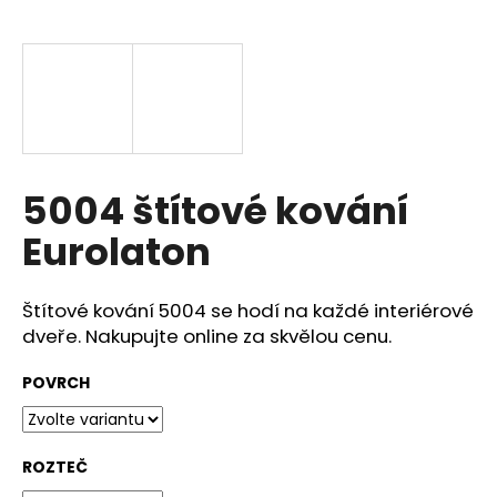
a
j
í
t
?
5004 štítové kování
Eurolaton
HLEDAT
Štítové kování 5004 se hodí na každé interiérové
dveře. Nakupujte online za skvělou cenu.
D
o
POVRCH
p
o
r
ROZTEČ
u