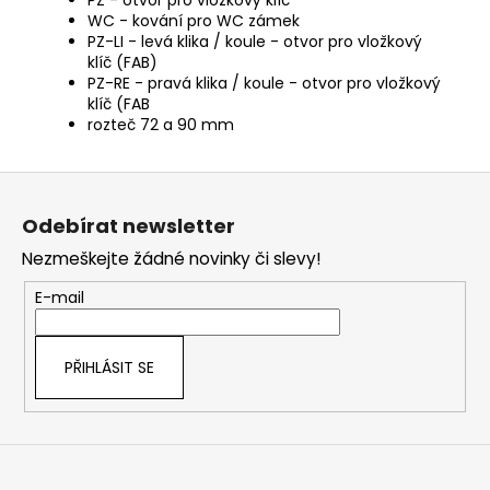
PZ - otvor pro vložkový klíč
WC - kování pro WC zámek
PZ-LI - levá klika / koule - otvor pro vložkový
klíč (FAB)
PZ-RE - pravá klika / koule - otvor pro vložkový
klíč (FAB
rozteč 72 a 90 mm
Z
á
Odebírat newsletter
p
Nezmeškejte žádné novinky či slevy!
a
t
E-mail
í
PŘIHLÁSIT SE