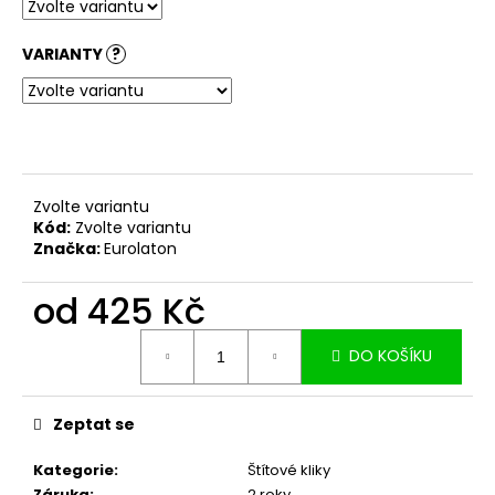
č
u
j
VARIANTY
?
e
m
e
Zvolte variantu
Kód:
Zvolte variantu
Značka:
Eurolaton
od
425 Kč
Měrná
DO KOŠÍKU
cena:
Zeptat se
Kategorie
:
Štítové kliky
Záruka
:
2 roky