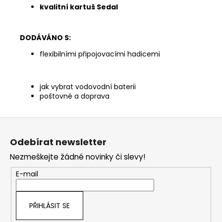
kvalitní kartuš Sedal
DODÁVÁNO S:
flexibilními připojovacími hadicemi
jak vybrat vodovodní baterii
poštovné a doprava
Z
á
Odebírat newsletter
p
Nezmeškejte žádné novinky či slevy!
a
t
E-mail
í
PŘIHLÁSIT SE