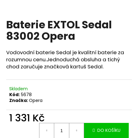
a
j
Baterie EXTOL Sedal
í
t
83002 Opera
?
Vodovodní baterie Sedal je kvalitní baterie za
rozumnou cenu.Jednoduchá obsluha a tichý
chod zaručuje značková kartuš Sedal.
HLEDAT
Skladem
Kód:
5678
D
Značka:
Opera
o
p
1 331 Kč
o
r
Měrná
DO KOŠÍKU
u
cena: