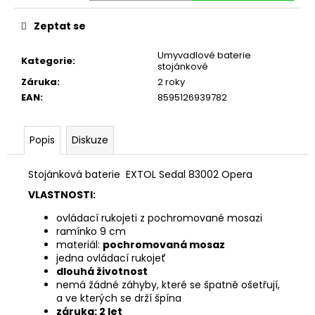
č
u
Zeptat se
j
e
Umyvadlové baterie
Kategorie
:
m
stojánkové
e
Záruka
:
2 roky
EAN
:
8595126939782
Popis
Diskuze
Stojánková baterie EXTOL Sedal 83002 Opera
VLASTNOSTI:
ovládací rukojeti z pochromované mosazi
ramínko 9 cm
materiál:
pochromovaná mosaz
jedna ovládací rukojeť
dlouhá životnost
nemá žádné záhyby, které se špatně ošetřují,
a ve kterých se drží špína
záruka: 2 let