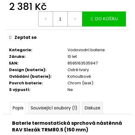
č
2 381 Kč
u
j
Měrná
DO KOŠÍKU
cena:
e
m
e
Zeptat se
Kategorie
:
Vodovodní baterie
Záruka
:
10 let
EAN
:
8595163535947
Design (baterie)
:
Ostré tvary
Ovládání (baterie)
:
Kohoutkové
Povrch baterie
:
Chrom (lesk)
S výpustí
:
Ne
Popis
Související soubory (1)
Diskuze
Baterie termostatická sprchová nástěnná
RAV Slezák TRM80.5 (150 mm)