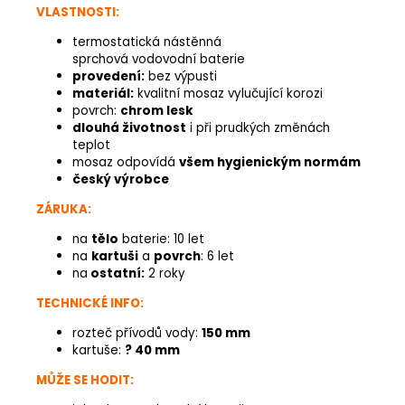
VLASTNOSTI:
termostatická nástěnná
sprchová vodovodní baterie
provedení:
bez výpusti
materiál:
kvalitní mosaz vylučující korozi
povrch:
chrom lesk
dlouhá životnost
i při prudkých změnách
teplot
mosaz odpovídá
všem hygienickým normám
český výrobce
ZÁRUKA:
na
tělo
baterie: 10 let
na
kartuši
a
povrch
: 6 let
na
ostatní:
2 roky
TECHNICKÉ INFO:
rozteč přívodů vody:
150 mm
kartuše:
? 40 mm
MŮŽE SE HODIT: