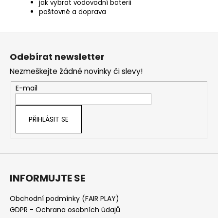
jak vybrat vodovodní baterii
poštovné a doprava
Z
á
Odebírat newsletter
p
Nezmeškejte žádné novinky či slevy!
a
t
E-mail
í
PŘIHLÁSIT SE
INFORMUJTE SE
Obchodní podmínky (FAIR PLAY)
GDPR - Ochrana osobních údajů