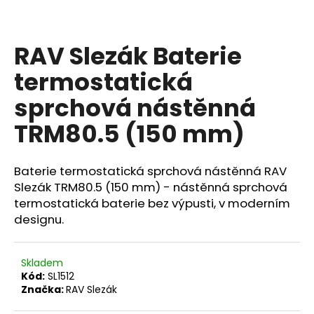
a
j
RAV Slezák Baterie
í
t
termostatická
?
sprchová nástěnná
TRM80.5 (150 mm)
HLEDAT
Baterie termostatická sprchová nástěnná RAV
Slezák TRM80.5 (150 mm) - nástěnná sprchová
termostatická baterie bez výpusti, v moderním
designu.
D
o
p
Skladem
o
Kód:
SL1512
r
Značka:
RAV Slezák
u